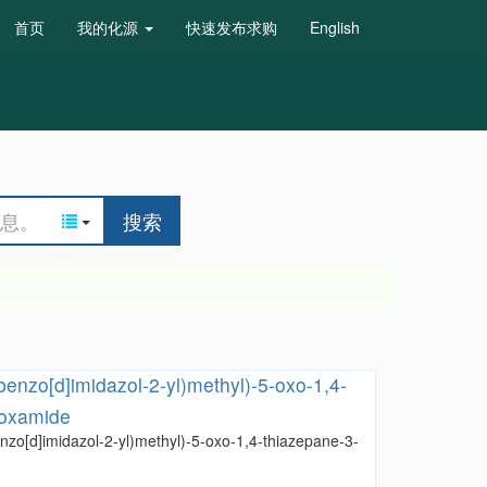
首页
我的化源
快速发布求购
English
搜索
benzo[d]imidazol-2-yl)methyl)-5-oxo-1,4-
boxamide
nzo[d]imidazol-2-yl)methyl)-5-oxo-1,4-thiazepane-3-