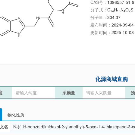
CAS号：
1396557-51-9
分子式：
C
H
N
O
S
14
16
4
2
分子量：
304.37
发布时间：
2024-09-04 
更新时间：
2025-10-03 
化源商城直购
度
采购量
预
物化性质
文名
N-((1H-benzo[d]imidazol-2-yl)methyl)-5-oxo-1,4-thiazepane-3-