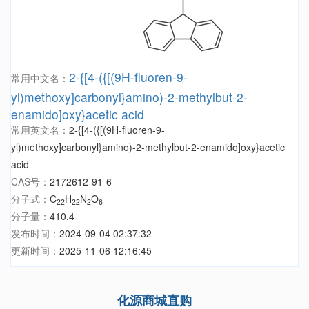
2-{[4-({[(9H-fluoren-9-
常用中文名：
yl)methoxy]carbonyl}amino)-2-methylbut-2-
enamido]oxy}acetic acid
常用英文名：
2-{[4-({[(9H-fluoren-9-
yl)methoxy]carbonyl}amino)-2-methylbut-2-enamido]oxy}acetic
acid
CAS号：
2172612-91-6
分子式：
C
H
N
O
22
22
2
6
分子量：
410.4
发布时间：
2024-09-04 02:37:32
更新时间：
2025-11-06 12:16:45
化源商城直购