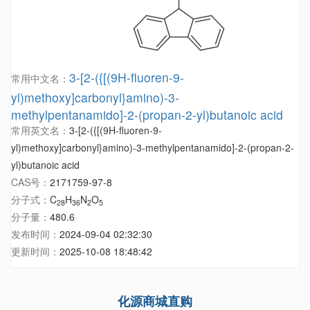
3-[2-({[(9H-fluoren-9-
常用中文名：
yl)methoxy]carbonyl}amino)-3-
methylpentanamido]-2-(propan-2-yl)butanoic acid
常用英文名：
3-[2-({[(9H-fluoren-9-
yl)methoxy]carbonyl}amino)-3-methylpentanamido]-2-(propan-2-
yl)butanoic acid
CAS号：
2171759-97-8
分子式：
C
H
N
O
28
36
2
5
分子量：
480.6
发布时间：
2024-09-04 02:32:30
更新时间：
2025-10-08 18:48:42
化源商城直购