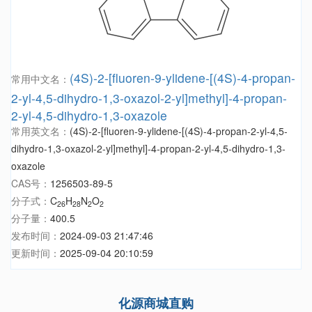
(4S)-2-[fluoren-9-ylidene-[(4S)-4-propan-
常用中文名：
2-yl-4,5-dihydro-1,3-oxazol-2-yl]methyl]-4-propan-
2-yl-4,5-dihydro-1,3-oxazole
常用英文名：
(4S)-2-[fluoren-9-ylidene-[(4S)-4-propan-2-yl-4,5-
dihydro-1,3-oxazol-2-yl]methyl]-4-propan-2-yl-4,5-dihydro-1,3-
oxazole
CAS号：
1256503-89-5
分子式：
C
H
N
O
26
28
2
2
分子量：
400.5
发布时间：
2024-09-03 21:47:46
更新时间：
2025-09-04 20:10:59
化源商城直购