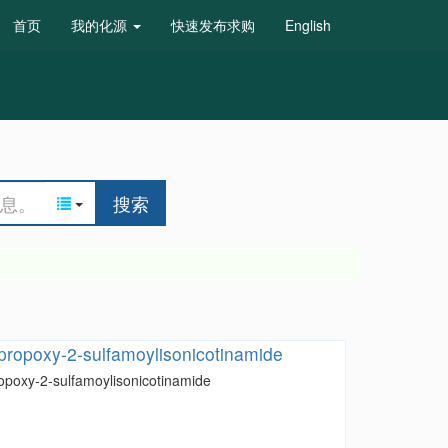
首页
我的化源
快速发布求购
English
搜索
propoxy-2-sulfamoylisonicotinamide
opoxy-2-sulfamoylisonicotinamide