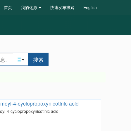
首页
我的化源
快速发布求购
English
搜索
moyl-4-cyclopropoxynicotinic acid
yl-4-cyclopropoxynicotinic acid