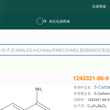
化源商城
前往化源商城
1243321-86-9
5-Carba
常用中文名：
常用英文名：
5-Carbamo
CAS号：
1243321-86-9
分子式：
C
H
N
O
10
10
2
4