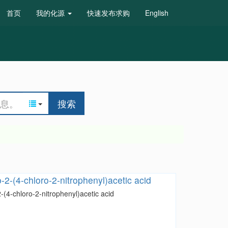
首页
我的化源
快速发布求购
English
搜索
2-(4-chloro-2-nitrophenyl)acetic acid
(4-chloro-2-nitrophenyl)acetic acid