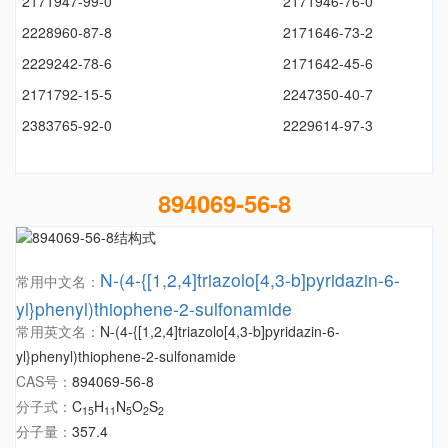
2171947-99-0
2171946-76-0
2228960-87-8
2171646-73-2
2229242-78-6
2171642-45-6
2171792-15-5
2247350-40-7
2383765-92-0
2229614-97-3
894069-56-8
N-(4-{[1,2,4]triazolo[4,3-b]pyridazin-6-
常用中文名：
yl}phenyl)thiophene-2-sulfonamide
常用英文名：
N-(4-{[1,2,4]triazolo[4,3-b]pyridazin-6-
yl}phenyl)thiophene-2-sulfonamide
CAS号：
894069-56-8
分子式：
C
H
N
O
S
15
11
5
2
2
分子量：
357.4