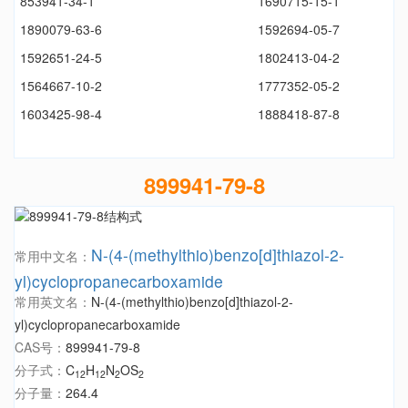
853941-34-1
1690715-15-1
1890079-63-6
1592694-05-7
1592651-24-5
1802413-04-2
1564667-10-2
1777352-05-2
1603425-98-4
1888418-87-8
899941-79-8
N-(4-(methylthio)benzo[d]thiazol-2-
常用中文名：
yl)cyclopropanecarboxamide
常用英文名：
N-(4-(methylthio)benzo[d]thiazol-2-
yl)cyclopropanecarboxamide
CAS号：
899941-79-8
分子式：
C
H
N
OS
12
12
2
2
分子量：
264.4