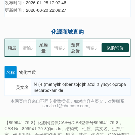
发布时间：
2026-01-28 17:07:48
更新时间：
2026-06-20 22:06:27
化源商城直购
采购
预算
纯度
采购询价
量
总价
名称
物化性质
N-(4-(methylthio)benzo[d]thiazol-2-yl)cyclopropa
英文名
necarboxamide
本网页内容来自不同专业数据源，如对内容有疑义，欢迎联系
service1@chemsrc.com。
【899941-79-8】化源网提供CAS号/CAS登录号899941-79-8，
CAS No.:899941-79-8的msds、结构式、性质、英文名、生产厂
家、作用/用途、分子式/化学式、密度、沸点、熔点等。CAS号查询