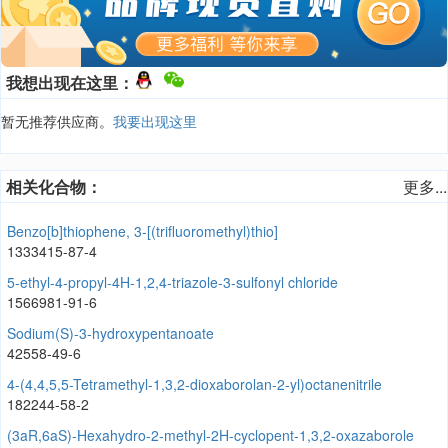
我想出现在这里：
暂无推荐供应商。
我要出现这里
相关化合物：
更多...
Benzo[b]thiophene, 3-[(trifluoromethyl)thio]
1333415-87-4
5-ethyl-4-propyl-4H-1,2,4-triazole-3-sulfonyl chloride
1566981-91-6
Sodium(S)-3-hydroxypentanoate
42558-49-6
4-(4,4,5,5-Tetramethyl-1,3,2-dioxaborolan-2-yl)octanenitrile
182244-58-2
(3aR,6aS)-Hexahydro-2-methyl-2H-cyclopent-1,3,2-oxazaborole