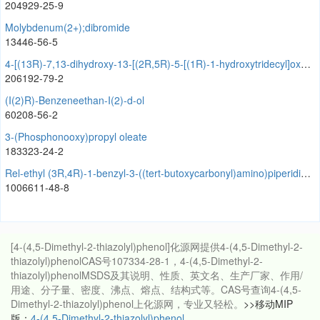
204929-25-9
Molybdenum(2+);dibromide
13446-56-5
4-[(13R)-7,13-dihydroxy-13-[(2R,5R)-5-[(1R)-1-hydroxytridecyl]oxolan-2-yl]tridecyl]-2-methyl-2H-furan-5-one
206192-79-2
(I(2)R)-Benzeneethan-I(2)-d-ol
60208-56-2
3-(Phosphonooxy)propyl oleate
183323-24-2
Rel-ethyl (3R,4R)-1-benzyl-3-((tert-butoxycarbonyl)amino)piperidine-4-carboxylate
1006611-48-8
[4-(4,5-Dimethyl-2-thiazolyl)phenol]化源网提供4-(4,5-Dimethyl-2-
thiazolyl)phenolCAS号107334-28-1，4-(4,5-Dimethyl-2-
thiazolyl)phenolMSDS及其说明、性质、英文名、生产厂家、作用/
用途、分子量、密度、沸点、熔点、结构式等。CAS号查询4-(4,5-
Dimethyl-2-thiazolyl)phenol上化源网，专业又轻松。
>>移动MIP
版：
4-(4,5-Dimethyl-2-thiazolyl)phenol