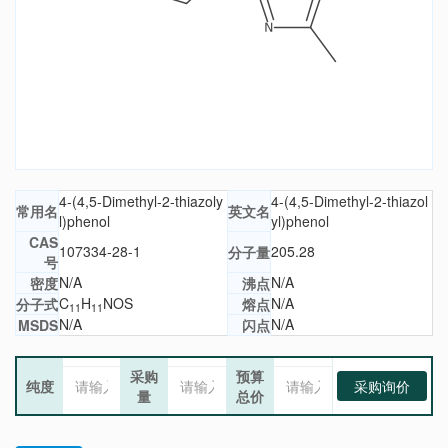
4-(4,5-Dimethyl-2-thiazoly
4-(4,5-Dimethyl-2-thiazol
常用名
英文名
l)phenol
yl)phenol
CAS
107334-28-1
205.28
分子量
号
N/A
N/A
密度
沸点
C
H
NOS
N/A
分子式
熔点
11
11
N/A
N/A
MSDS
闪点
采购
预算
纯度
采购询价
量
总价