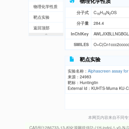
物理化学性质
物理化学性质
分子式
C
H
N
OS
16
16
2
靶点实验
分子量
284.4
返回顶部
InChIKey
AWLJIXBLLNGBGL
SMILES
O=C(Cn1ccc2cccc
靶点实验
实验名称：
Alphascreen assay for
来源：24983
靶标：Huntingtin
External Id：KUHTS-Muma KU-Ca
本网页内容来自不同专业数
CAS号[1286733-13-8]化源网提供[2-(1H-indol-1