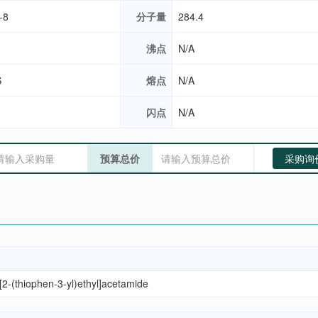
-8
分子量
284.4
沸点
N/A
S
熔点
N/A
闪点
N/A
预算总价
采购询
-[2-(thiophen-3-yl)ethyl]acetamide