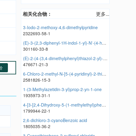
相关化合物：
更多...
3-Iodo-2-methoxy-4,6-dimethylpyridine
2322693-58-1
(E)-3-(2,3-diphenyl-1H-indol-1-yl)-N'-(4-hydroxy-3-methoxybenzylidene)propanehydrazide
301160-33-8
(E)-2-(4-(3,4-dimethylphenyl)thiazol-2-yl)-3-(3-ethoxy-4-hydroxyphenyl)acrylonitrile
476671-21-3
价
6-Chloro-2-methyl-N-[5-(4-pyridinyl)-2-thiazolyl]-4-pyrimidinamine
2581826-15-3
1-(3-Methylazetidin-3-yl)prop-2-yn-1-one
1935973-31-1
4-[3-[2,4-Dihydroxy-5-(1-methylethyl)phenyl]-5-[(ethylamino)carbonyl]-4H-1,2,4-triazol-4-yl]benzoic acid
1799944-22-1
2,6-dichloro-3-cyanoBenzoic acid
1805035-36-2
3-Cyanothiophene-2-sulfonyl chloride