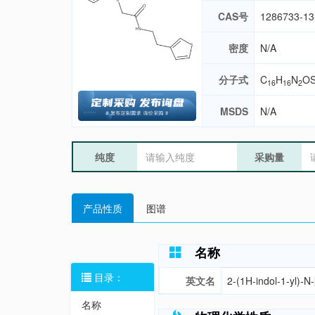
CAS号
1286733-13
密度
N/A
分子式
C
H
N
O
16
16
2
MSDS
N/A
纯度
采购量
产品性质
图谱
名称
目录：
英文名
2-(1H-indol-1-yl)-N
名称