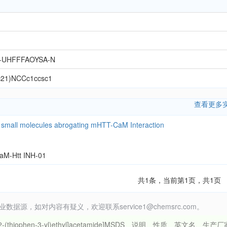
-UHFFFAOYSA-N
c21)NCCc1ccsc1
查看更多
 small molecules abrogating mHTT-CaM Interaction
M-Htt INH-01
共1条，当前第1页，共1页
据源，如对内容有疑义，欢迎联系service1@chemsrc.com。
-yl)-N-[2-(thiophen-3-yl)ethyl]acetamide]MSDS、说明