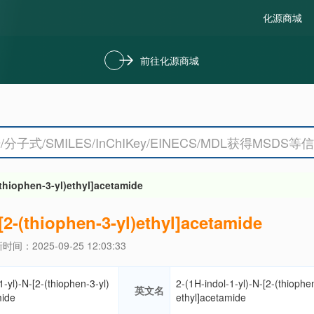
化源商城
前往化源商城
-(thiophen-3-yl)ethyl]acetamide
-[2-(thiophen-3-yl)ethyl]acetamide
时间：2025-09-25 12:03:33
1-yl)-N-[2-(thiophen-3-yl)
2-(1H-indol-1-yl)-N-[2-(thiophe
英文名
mide
ethyl]acetamide