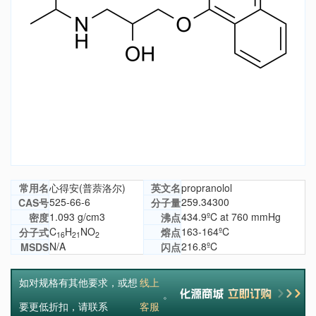
常用名
心得安(普萘洛尔)
英文名
propranolol
525-66-6
259.34300
CAS号
分子量
1.093 g/cm3
434.9ºC at 760 mmHg
密度
沸点
C
H
NO
163-164ºC
分子式
熔点
16
21
2
N/A
216.8ºC
MSDS
闪点
如对规格有其他要求，或想
线上
。
要更低折扣，请联系
客服