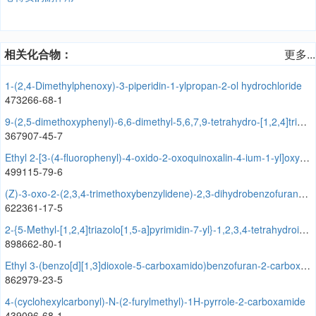
相关化合物：
更多...
1-(2,4-Dimethylphenoxy)-3-piperidin-1-ylpropan-2-ol hydrochloride
473266-68-1
9-(2,5-dimethoxyphenyl)-6,6-dimethyl-5,6,7,9-tetrahydro-[1,2,4]triazolo[5,1-b]quinazolin-8(4H)-one
367907-45-7
Ethyl 2-[3-(4-fluorophenyl)-4-oxido-2-oxoquinoxalin-4-ium-1-yl]oxyacetate
499115-79-6
(Z)-3-oxo-2-(2,3,4-trimethoxybenzylidene)-2,3-dihydrobenzofuran-6-yl furan-2-carboxylate
622361-17-5
2-{5-Methyl-[1,2,4]triazolo[1,5-a]pyrimidin-7-yl}-1,2,3,4-tetrahydroisoquinoline
898662-80-1
Ethyl 3-(benzo[d][1,3]dioxole-5-carboxamido)benzofuran-2-carboxylate
862979-23-5
4-(cyclohexylcarbonyl)-N-(2-furylmethyl)-1H-pyrrole-2-carboxamide
439096-68-1