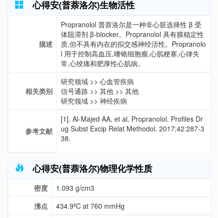
心得安(普萘洛尔)生物活性
Propranolol 普萘洛尔是一种非心脏选择性 β 受
体阻滞剂 β-blocker。Propranolol 具有膜稳定性
描述
质,但不具有内在的拟交感神经活性。Propranolo
l 用于控制高血压,嗜铬细胞瘤,心肌梗塞,心律失
常,心绞痛和肥厚性心肌病。
研究领域
>>
心血管疾病
相关类别
信号通路
>>
其他
>>
其他
研究领域
>>
神经疾病
[1].
Al-Majed AA, et al. Propranolol. Profiles Dr
ug Subst Excip Relat Methodol. 2017;42:287-3
参考文献
38.
心得安(普萘洛尔)物理化学性质
密度
1.093 g/cm3
沸点
434.9ºC at 760 mmHg