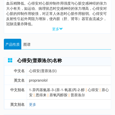
血压稍降低。心得安对心脏抑制作用强度与心脏交感神经的张力
大小有关，如运动、病理状态时交感神经的张力增高，心得安对
心脏的抑制作用较强，对正常人休息时心脏作用较弱。心得安可
反射性引起外周阻力增加，使内脏（肝、肾等）器官血流减少，
冠脉流量亦降低。
更多
产品性质
图谱
心得安(普萘洛尔)名称
中文名
心得安(普萘洛尔)
英文名
propranolol
中文别名
1-异丙基氨基-3-(萘-1-氧基)丙-2-醇
|
心得安
|
萘心
安
|
恩得来
|
萘氧丙醇胺
|
普萘洛尔
英文别名
更多