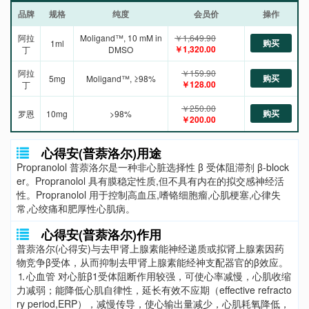
品牌
规格
纯度
会员价
操作
阿拉
Moligand™, 10 mM in
￥1,649.90
购买
1ml
￥1,320.00
丁
DMSO
阿拉
￥159.90
购买
5mg
Moligand™, ≥98%
￥128.00
丁
￥250.00
购买
罗恩
10mg
>98%
￥200.00
心得安(普萘洛尔)用途
Propranolol 普萘洛尔是一种非心脏选择性 β 受体阻滞剂 β-block
er。Propranolol 具有膜稳定性质,但不具有内在的拟交感神经活
性。Propranolol 用于控制高血压,嗜铬细胞瘤,心肌梗塞,心律失
常,心绞痛和肥厚性心肌病。
心得安(普萘洛尔)作用
普萘洛尔(心得安)与去甲肾上腺素能神经递质或拟肾上腺素因药
物竞争β受体，从而抑制去甲肾上腺素能经神支配器官的β效应。
⒈心血管 对心脏β1受体阻断作用较强，可使心率减慢，心肌收缩
力减弱；能降低心肌自律性，延长有效不应期（effective refracto
ry period,ERP），减慢传导，使心输出量减少，心肌耗氧降低，