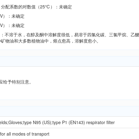
水）分配系数的对数值（25℃）：未确定
700万
V/V）：未确定
V/V）：未确定
/mL) ：不溶于水，在醇及酮中溶解度很低，易溶于四氯化碳、三氯甲烷、乙
种矿物油和大多数植物油中，熔点愈高，溶解度愈小。
应给予特别注意。
lds;Gloves;type N95 (US);type P1 (EN143) respirator filter
or all modes of transport