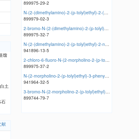
899975-29-2
N-(2-(dimethylamino)-2-(p-tolyl)ethyl)-2-(naphthalen-1-yl)acetamide
899979-02-3
2-bromo-N-(2-(dimethylamino)-2-(p-tolyl)ethyl)benzamide
899975-32-7
N-(2-(dimethylamino)-2-(p-tolyl)ethyl)-2-naphthamide
941896-13-5
由蒸馏
2-chloro-6-fluoro-N-(2-morpholino-2-(p-tolyl)ethyl)benzamide
899975-37-2
N-(2-morpholino-2-(p-tolyl)ethyl)-3-phenylpropanamide
941964-32-5
经白土
3-bromo-N-(2-morpholino-2-(p-tolyl)ethyl)benzamide
899744-79-7
炼石
文献