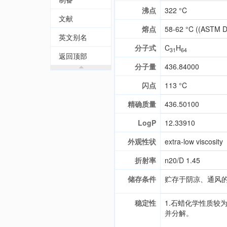
沸点
322 °C
文献
熔点
58-62 °C ((ASTM D
英文别名
分子式
C
H
31
64
返回顶部
分子量
436.84000
闪点
113 °C
精确质量
436.50100
LogP
12.33910
外观性状
extra-low viscosity
折射率
n20/D 1.45
储存条件
贮存于阴凉、通风
稳定性
1.石蜡化学性质较
并分解。