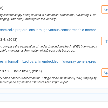
13)
详
ing is increasingly being applied to biomedical specimens, but strong IR ab
aging. This study investigates the viability...
 semisolid preparations through various semipermeable membr
73-6, (2013)
详
and compare the permeation of model drug indomethacin (IND) from various
meable membranes.Permeation of IND from gels based o...
ores in formalin fixed paraffin embedded microarray gene expres
i:10.1093/jnci/dju247, (2014)
详
ary colon cancer is based on the T-stage Node Metastasis (TNM) staging sy
mented gene expression risk scores can improve pat...