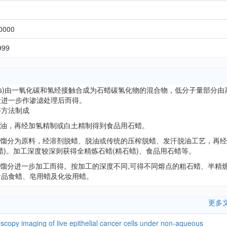
0000
999
h process)由一氧化碳和氢经接触合成为石蜡碳氢化物的混合物，低分子量部分
炭进一步作渗滤处理后而得。
等方法制成
脱油，再经加氢精制或白土精制得到食品用石蜡。
油馏分为原料，经溶剂脱蜡、脱油或传统的压榨脱蜡、发汗脱油工艺，再
蜡)。加工深度较深则获得全精炼石蜡(精石蜡)、食品用石蜡等。
的馏分进一步加工而得。按加工的深度不同,可得不同熔点的粗石蜡、半精
食品食蜡、皂用蜡及化妆用蜡。
更多
oscopy imaging of live epithelial cancer cells under non-aqueous