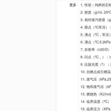
更多
1. 性状：纯粹的
2. 密度（g/mL 25º
3. 相对蒸汽密度（g
4. 熔点（ºC常压）
5. 沸点（ºC，常压）
6. 沸点（ºC,5.2
7. 折射率（n20/D）
8. 闪点（ºC，）：≥
9. 比旋光度（º）
10. 自燃点或引燃
11. 蒸气压（kPa,
12. 饱和蒸气压（k
13. 燃烧热（KJ/m
14. 临界温度（º
15. 临界压力（KP