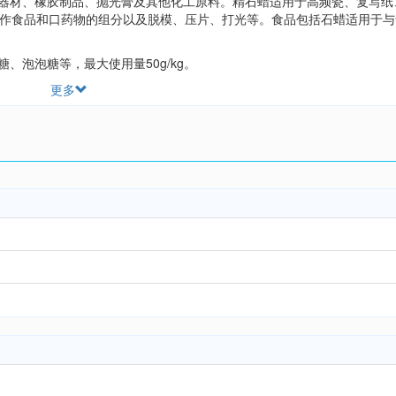
讯器材、橡胶制品、抛光膏及其他化工原料。精石蜡适用于高频瓷、复写纸
阿拉
作食品和口药物的组分以及脱模、压片、打光等。食品包括石蜡适用于与
、泡泡糖等，最大使用量50g/kg。
更多