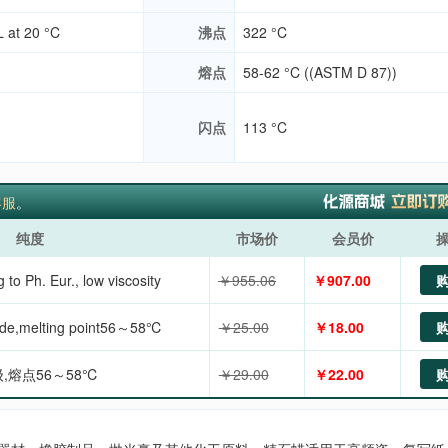
 at 20 °C
沸点
322 °C
熔点
58-62 °C ((ASTM D 87))
闪点
113 °C
客服
。
纯度
市场价
会员价
 to Ph. Eur., low viscosity
￥955.06
￥907.00
rade,melting point56～58℃
￥25.00
￥18.00
,熔点56～58℃
￥29.00
￥22.00