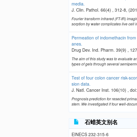
media.
J. Clin. Pathol. 66(4) , 312-8, (20
Fourier transform infrared (FT-IR) imag
sorption by water complicates live cell im
Permeation of indomethacin from
anes.
Drug Dev. Ind. Pharm. 39(9) , 12
The aim of this study was to evaluate 
types of gels through several semiper
Test of four colon cancer risk-sc
sion data.
J. Natl. Cancer Inst. 106(10) , do
Prognosis prediction for resected prim
stem. We investigated if four well-docu
石蜡英文别名
EINECS 232-315-6