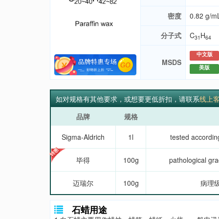
密度
0.82 g/mL
分子式
C
H
31
64
中文版
MSDS
美版
如对规格有其他要求，或想要更低折扣，请联系
线上
品牌
规格
Sigma-Aldrich
1l
tested according
毕得
100g
pathological g
迈瑞尔
100g
病理级
石蜡用途