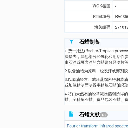
WGK德国
-
RTECS号
RV035
海关编码
27101
石蜡制备
1.费一托法(Rscher-Tropsc
法除去，其他部分经氢化和用活性
由石油或页岩油的含蜡馏分经冷榨
2.以含油蜡为原料，经发汗或溶剂
3.以原油经常、减压蒸馏所得润滑
或加氢精制而制得半精炼石蜡(白石
4.将由天然石油经常减压蒸馏所得
蜡、全精炼石蜡、食品包装石蜡、
石蜡文献
48
Fourier transform infrared spectr