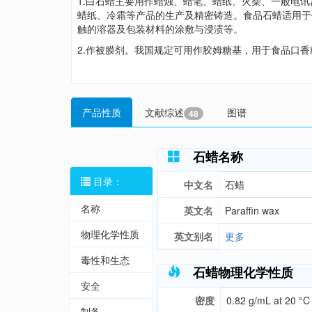
1.白石蜡主要用作蜡烛、蜡笔、蜡纸、火柴、一般电
蜡纸、冷霜等产品的生产及精密铸造。食品石蜡适用于
触的溶器及包装材料的涂敷与浸渍等。
2.作被膜剂。我国规定可用作胶姆糖基，用于食品口香糖
产品性质
文献综述
图谱
48
石蜡名称
目录：
中文名
石蜡
名称
英文名
Paraffin wax
物理化学性质
英文别名
更多
毒性和生态
石蜡物理化学性质
安全
密度
0.82 g/mL at 20 °C
制备