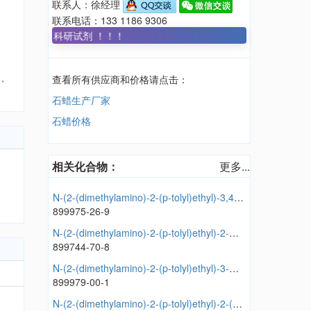
联系人：徐经理
联系电话：133 1186 9306
+SKU, 科研试剂 ！！！
醚、
查看所有供应商和价格请点击：
石蜡生产厂家
石蜡价格
相关化合物：
更多...
N-(2-(dimethylamino)-2-(p-tolyl)ethyl)-3,4,5-trimethoxybenzamide
899975-26-9
N-(2-(dimethylamino)-2-(p-tolyl)ethyl)-2-methyl-3-nitrobenzamide
899744-70-8
N-(2-(dimethylamino)-2-(p-tolyl)ethyl)-3-methyl-4-nitrobenzamide
899979-00-1
N-(2-(dimethylamino)-2-(p-tolyl)ethyl)-2-(4-fluorophenyl)acetamide