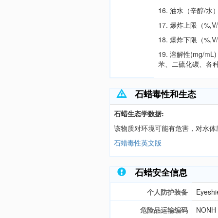
16. 油水（辛醇/
17. 爆炸上限（%,
18. 爆炸下限（%,
19. 溶解性(mg
苯、二硫化碳、各
石蜡毒性和生态
石蜡生态学数据:
该物质对环境可能有危害，对水体
石蜡毒性英文版
石蜡安全信息
个人防护装备
Eyeshie
危险品运输编码
NONH f