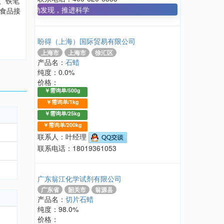
、铁笔
丁：推动发现，推进科学
食品接
盼得（上海）国际贸易有限公司
上海市
上海市
徐汇区
产品名：
石蜡
纯度：0.0%
价格：
￥需询单/500g
￥需询单/1kg
￥需询单/25kg
￥需询单/200kg
联系人：叶经理
联系电话：18019361053
广东翁江化学试剂有限公司
广东省
韶关市
翁源县
产品名：
切片石蜡
纯度：98.0%
价格：