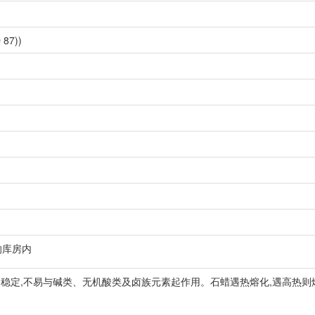
 87))
的库房内
为稳定,不易与碱类、无机酸类及卤族元素起作用。石蜡遇热熔化,遇高热则