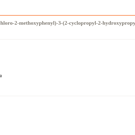
Chloro-2-methoxyphenyl)-3-(2-cyclopropyl-2-hydroxypropy
a