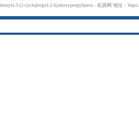
yl)-3-(2-cyclopropyl-2-hydroxypropyl)urea - 化源网 地址：https://
电脑版
©2019 ChemSrc All Rights Reserved.