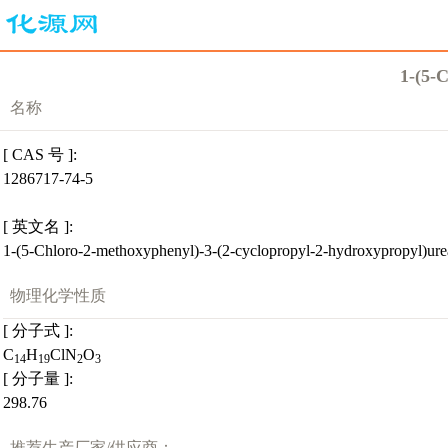
1-(5-
名称
[ CAS 号 ]:
1286717-74-5
[ 英文名 ]:
1-(5-Chloro-2-methoxyphenyl)-3-(2-cyclopropyl-2-hydroxypropyl)ure
物理化学性质
[ 分子式 ]:
C
H
ClN
O
14
19
2
3
[ 分子量 ]:
298.76
推荐生产厂家/供应商：