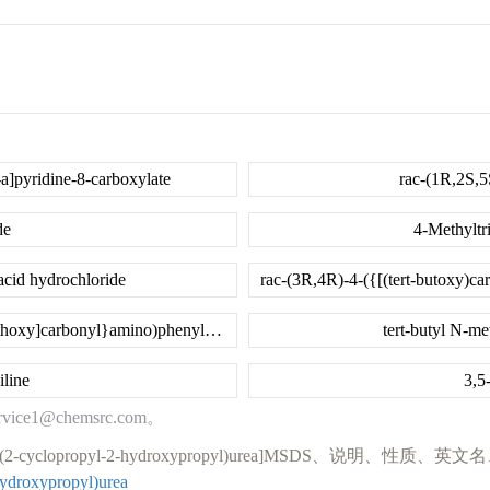
a]pyridine-8-carboxylate
rac-(1R,2S,5
de
4-Methyltr
acid hydrochloride
(3S)-3-{[(tert-butoxy)carbonyl]amino}-4-[4-({[(9H-fluoren-9-yl)methoxy]carbonyl}amino)phenyl]butanoic acid
tert-butyl N-m
line
3,5
@chemsrc.com。
yphenyl)-3-(2-cyclopropyl-2-hydroxypropyl)ure
hydroxypropyl)urea