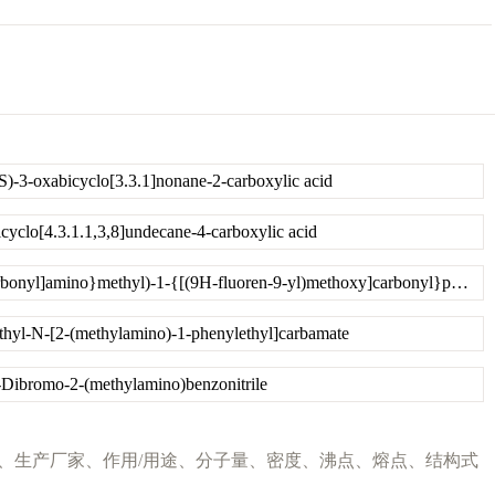
S)-3-oxabicyclo[3.3.1]nonane-2-carboxylic acid
icyclo[4.3.1.1,3,8]undecane-4-carboxylic acid
rac-(3R,4R)-4-({[(tert-butoxy)carbonyl]amino}methyl)-1-{[(9H-fluoren-9-yl)methoxy]carbonyl}pyrrolidine-3-carboxylic acid
ethyl-N-[2-(methylamino)-1-phenylethyl]carbamate
-Dibromo-2-(methylamino)benzonitrile
a]MSDS、说明、性质、英文名、生产厂家、作用/用途、分子量、密度、沸点、熔点、结构式