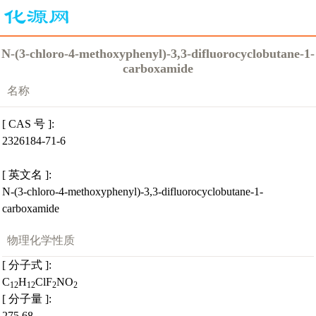
N-(3-chloro-4-methoxyphenyl)-3,3-difluorocyclobutane-1-
carboxamide
名称
[ CAS 号 ]:
2326184-71-6
[ 英文名 ]:
N-(3-chloro-4-methoxyphenyl)-3,3-difluorocyclobutane-1-
carboxamide
物理化学性质
[ 分子式 ]:
C
H
ClF
NO
12
12
2
2
[ 分子量 ]:
275.68