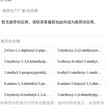
推荐生产厂家/供应商：
暂无推荐供应商。请联系客服获知如何成为推荐供应商。
相关化合物
2-Oxo-1,1-diphenyl-2-piperazin-1-ylethanol
5-hydroxy-2-(2-methoxyethyl)isoquinolin-1(2H)-one
5-hydroxy-1,3,6-trimethylpyrido[2,3-d]pyrimidine-2,4(1H,3H)-dione
5-ethoxy-6-ethyl-1-methylpyrido[2,3-d]pyrimidine-2,4(1H,3H)-dione
1-methyl-5-propoxypyrido[2,3-d]pyrimidine-2,4(1H,3H)-dione
6-ethyl-5-methoxy-1-methylpyrido[2,3-d]pyrimidine-2,4(1H,3H)-dione
6-amino-1,3-dimethyl-5-pentanoylpyrimidine-2,4(1H,3H)-dione
6-amino-5-butyryl-1,3-dimethylpyrimidine-2,4(1H,3H)-dione
5-hydroxy-6-isobutyl-1,3-dimethylpyrido[2,3-d]pyrimidine-2,4(1H,3H)-dione
5-methoxy-1,6-dimethylpyrido[2,3-d]pyrimidine-2,4(1H,3H)-dione
本网页内容来自不同专业数据源，如对内容有疑义，欢迎联系