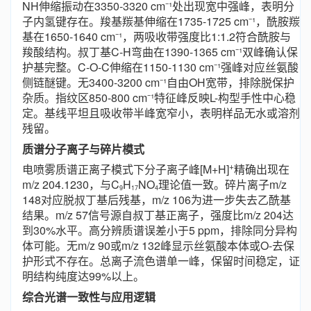
NH伸缩振动在3350-3320 cm⁻¹处出现宽中强峰，表明分
子内氢键存在。羧基羰基伸缩在1735-1725 cm⁻¹，酰胺羰
基在1650-1640 cm⁻¹，两吸收带强度比1:1.2符合酰胺与
羧酸结构。叔丁基C-H弯曲在1390-1365 cm⁻¹双峰确认保
护基完整。C-O-C伸缩在1150-1130 cm⁻¹强峰对应丝氨酸
侧链醚键。无3400-3200 cm⁻¹自由OH宽带，排除脱保护
杂质。指纹区850-800 cm⁻¹特征峰反映L-构型手性中心稳
定。基线平坦且吸收带半峰宽窄小，表明样品无水或溶剂
残留。
质谱分子离子与碎片模式
+
电喷雾质谱正离子模式下分子离子峰[M+H]
精确出现在
m/z 204.1230，与C
H
NO
理论值一致。碎片离子m/z
9
17
4
148对应脱叔丁基后残基，m/z 106为进一步失去乙酰基
结果。m/z 57信号源自叔丁基正离子，强度比m/z 204达
到30%水平。高分辨质谱误差小于5 ppm，排除同分异构
体可能。无m/z 90或m/z 132峰显示丝氨酸本体或O-去保
护形式不存在。总离子流色谱单一峰，保留时间稳定，证
明结构纯度达99%以上。
综合光谱一致性与应用逻辑