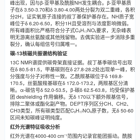
峰出现，因与β-亚甲基及酰胺NH发生耦合。β-亚甲基质
子在δ 3.50-3.70和δ 3.80-4.00两处分裂为双二重峰，各积
分2H，证实氧原子连接的叔丁基保护基存在。NH质子宽
峰位于δ 6.20-6.50，积分1H且受溶剂与浓度影响微弱。
所有峰面积比严格符合分子式C
H
NO
要求，无杂峰表
9
17
4
明无游离丝氨酸或其他残留物。去偶实验进一步消除多重
裂分，确认每组信号归属唯一。
碳-13核磁共振谱结构验证
13C NMR谱提供碳骨架直接证据。叔丁基季碳信号出现
在δ 80.5-81.5，甲基碳则在δ 27.8-28.2处出现单一峰，积
分强度与分子对称性一致。乙酰羰基碳位于δ 169.8-
170.5，丝氨酸羧基碳在δ 172.0-173.2，两羰基区分清
晰。α-碳信号δ 52.0-53.5，β-碳δ 62.5-63.8，均受保护基
团 deshielding 作用偏移。无δ 170以下额外羰基信号，
排除二聚体或酯化副产物。DEPT序列区分CH、CH2、
CH3类型，所有碳类型匹配C
H
NO
原子数，无δ 50-60
9
17
4
区间未知碳峰证明纯度。
红外光谱特征吸收分析
红外光谱在4000-400 cm⁻¹范围内记录官能团振动。酰胺