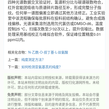
四种光谱数据交叉验证时，氢谱积分比与碳谱碳数吻合，
红外官能团吸收与质谱碎片路径互补，形成完整分子指
纹。任何单一谱图偏差立即通过其他方法修正。工业实验
室中该流程确保每批原料在投料前结构确认，避免合成路
线偏移。光谱采集溶剂选用氘代氯仿或DMSO-d6，温度
控制25 °C，扫描次数至少32次以上，提升信噪比。数据
处理采用基线校正与峰拟合软件，保证峰位置精度0.01
ppm以内。
相关化合物：
N-乙酰-O-叔丁基-L-丝氨酸
上一篇：
纯度测定方法？
下一篇：
如何检测亚氨基芪的纯度？
版权声明：
本站内容如注明授权来源，转载需获得该来源方的
许可。本站未特别注明出处的内容，版权归化源网所有。未经
许可，禁止任何形式的转载或使用。
免责声明：
部分文章信息来源于网络及网友投稿，本站会尽量
注明出处，但不排除个别来源不明的情况。本站仅负责对文章
进行整理、排版和编辑，目的是传递更多信息，并不代表赞同