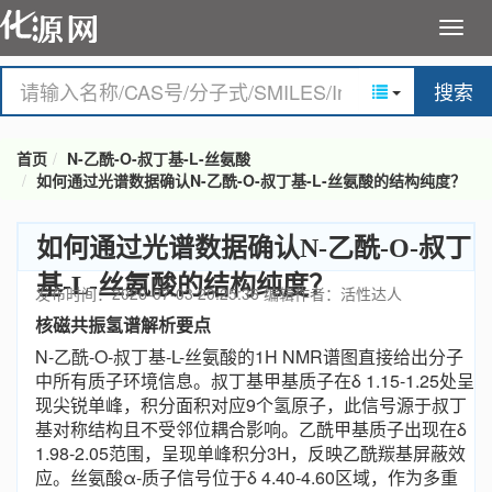
搜索
首页
N-乙酰-O-叔丁基-L-丝氨酸
如何通过光谱数据确认N-乙酰-O-叔丁基-L-丝氨酸的结构纯度？
如何通过光谱数据确认N-乙酰-O-叔丁
基-L-丝氨酸的结构纯度？
发布时间：2026-07-03 20:25:36
编辑作者：活性达人
核磁共振氢谱解析要点
N-乙酰-O-叔丁基-L-丝氨酸的1H NMR谱图直接给出分子
中所有质子环境信息。叔丁基甲基质子在δ 1.15-1.25处呈
现尖锐单峰，积分面积对应9个氢原子，此信号源于叔丁
基对称结构且不受邻位耦合影响。乙酰甲基质子出现在δ
1.98-2.05范围，呈现单峰积分3H，反映乙酰羰基屏蔽效
应。丝氨酸α-质子信号位于δ 4.40-4.60区域，作为多重