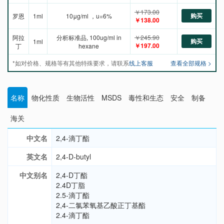
￥173.00
购买
罗恩
1ml
10μg/ml ，u=6%
￥138.00
阿拉
分析标准品, 100ug/ml in
￥245.90
购买
1ml
￥197.00
丁
hexane
*如对价格、规格等有其他特殊要求，请联系
线上客服
查看全部规格 >
名称
物化性质
生物活性
MSDS
毒性和生态
安全
制备
海关
中文名
2,4-滴丁酯
英文名
2,4-D-butyl
中文别名
2,4-D丁酯
2.4D丁脂
2.5-滴丁酯
2,4-二氯苯氧基乙酸正丁基酯
2.4-滴丁酯