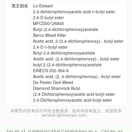
英文别名
Lo-Estasol
2,4-dichlorophenoxyacetic acid n-butyl ester
2,4-D butyl ester
MFCD00126845
Butyl (2,4-dichlorophenoxy)acetate
Barco Weed Killer
Acetic acid, 2-(2,4-dichlorophenoxy)-, butyl ester
2,4-D n-butyl ester
Butyl 2,4-dichlorophenoxyacetate
Acetic acid, (2,4-dichlorophenoxy)-, butyl ester
butyl 2-(2,4-dichlorophenoxy)acetate
EINECS 202-364-8
Acetic acid, (2, 4-dichlorophenoxy)-, butyl ester
De-Pester Ded-Weed
Diamond Shamrock Butyl
(2,4-Dichlorophenoxy)acetic acid butyl ester
2,4-Dichlorophenoxyacetic acid butyl ester
本网页内容来自不同专业数据源，如对内容有疑义，欢迎联系
service1@chemsrc.com。
【94-80-4】化源网提供CAS号/CAS登录号94-80-4，CAS No.:94-