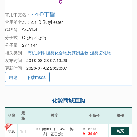
2.4-D丁酯
常用中文名：
常用英文名：
2,4-D Butyl ester
CAS号：
94-80-4
分子式：
C
H
Cl
O
12
14
2
3
分子量：
277.144
相关类别：
有机原料
烃类化合物及其衍生物
烃类卤化物
发布时间：
2018-08-23 07:43:29
更新时间：
2026-07-02 20:28:07
用途
下载msds
化源商城直购
规
品牌
纯度
会员价
操作
格
100μg/ml （u=3% ，溶
￥162.00
购买
罗恩
1ml
￥130.00
剂：正己烷）