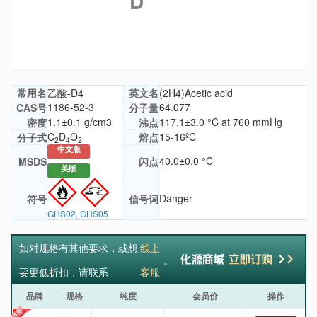
常用名
乙酸-D4
英文名
(2H4)Acetic acid
1186-52-3
64.077
CAS号
分子量
1.1±0.1 g/cm3
117.1±3.0 °C at 760 mmHg
密度
沸点
C
D
O
15-16ºC
分子式
熔点
2
4
2
中文版
40.0±0.0 °C
MSDS
闪点
美版
Danger
符号
信号词
GHS02, GHS05
如对规格有其他要求，或想
线上
。
要更低折扣，请联系
客服
品牌
规格
纯度
会员价
操作