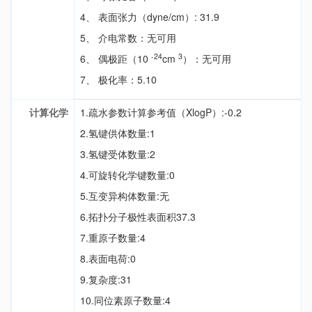
4、 表面张力（dyne/cm）: 31.9
5、 介电常数：无可用
-24
3
6、 偶极距（10
cm
）：无可用
7、 极化率：5.10
计算化学
1.疏水参数计算参考值（XlogP）:-0.2
2.氢键供体数量:1
3.氢键受体数量:2
4.可旋转化学键数量:0
5.互变异构体数量:无
6.拓扑分子极性表面积37.3
7.重原子数量:4
8.表面电荷:0
9.复杂度:31
10.同位素原子数量:4