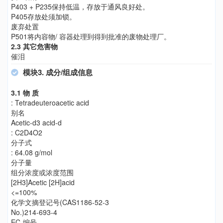
P403 + P235保持低温，存放于通风良好处。
P405存放处须加锁。
废弃处置
P501将内容物/ 容器处理到得到批准的废物处理厂。
2.3 其它危害物
催泪
模块3. 成分/组成信息
3.1 物 质
: Tetradeuteroacetic acid
别名
Acetic-d3 acid-d
: C2D4O2
分子式
: 64.08 g/mol
分子量
组分浓度或浓度范围
[2H3]Acetic [2H]acid
<=100%
化学文摘登记号(CAS1186-52-3
No.)214-693-4
EC-编号