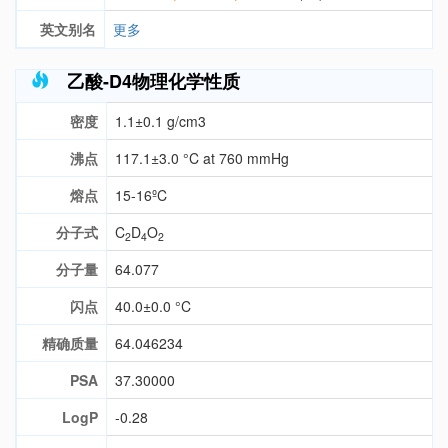
英文别名
更多
乙酸-D4物理化学性质
密度
1.1±0.1 g/cm3
沸点
117.1±3.0 °C at 760 mmHg
熔点
15-16ºC
分子式
C
D
O
2
4
2
分子量
64.077
闪点
40.0±0.0 °C
精确质量
64.046234
PSA
37.30000
LogP
-0.28