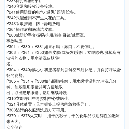
P233保持容器密闭。
P240容器和接收设备接地。
P241使用防爆的电气/ 通风/ 照明 设备。
P242只能使用不产生火花的工具。
P243采取措施，防止静电放电。
P264操作后彻底清洁皮肤。
P280戴防护手套/穿防护服/戴护目镜/戴面罩.
事故响应
P301 + P330 + P331如果吞咽：漱口，不要催吐。
P303 + P361 + P353如果皮肤(或头发)接触：立即除去/脱掉所有
沾污的衣物，用水清洗皮肤/淋
浴。
P304 + P340如吸入: 将患者移到新鲜空气处休息，并保持呼吸舒
畅的姿势。
P305 + P351 + P338如与眼睛接触，用水缓慢温和地冲洗几分
钟。如戴隐形眼镜并可方便地取
出，取出隐形眼镜，然后继续冲洗.
P310立即呼叫中毒控制中心或医生.
P321具体处置（见本标签上提供的急救指导）。
P363沾污的衣服清洗后方可再用。
P370 + P378火灾时： 用干的砂子，干的化学品或耐醇性的泡沫
来灭火。
安全储存