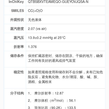
InChIKey
QTBSBXVTEAMEQO-GUEYOVJQSA-N
SMILES
CC(=O)O
外观性状
无色液体
蒸汽密度
2.07 (vs air)
蒸汽压
13.9±0.2 mmHg at 25°C
折射率
1.376
储存条件
保持贮藏器密封、储存在阴凉、干燥的地方，确保
工作间有良好的通风或排气装置
稳定性
如果遵照规格使用和储存则不会分解，未有已知危
险反应，避免氧化物、水分/潮湿、酸、碱、胺、
酒精、金属粉末
分子结构
1、 摩尔折射率：12.87
3
2、 摩尔体积（m
/mol）：56.1
3、 等张比容（90.2K）：133.5