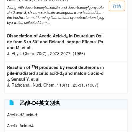
详情
Along with decarbamoylsaxitoxin and decarbamoylgonyauto
xin-2 and -3, six new saxitoxin analogues were isolated from
the freshwater mat-forming filamentous cyanobacterium Lyng
bya wollei collected from ...
Dissociation of Acetic Acid-d
in Deuterium Oxi
4
de from 5 to 50° and Related Isotope Effects. Pa
abo M, et al.
J. Phys. Chem. 70(7) , 2073-2077, (1966)
13
Reaction of
N produced by recoil deuterons in
pile-irradiated acetic acid-d
and malonic acid-d
4
. Sensui Y, et al.
4
J. Radioanal. Nucl. Chem. 118(1) , 23-31, (1987)
乙酸-D4英文别名
Acetic-d3 acid-d
Acetic Acid-d4