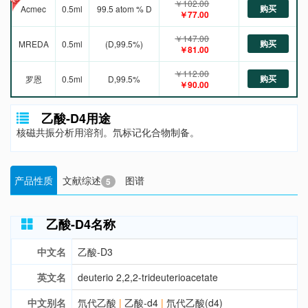
￥102.00
购买
Acmec
0.5ml
99.5 atom % D
￥77.00
￥147.00
购买
MREDA
0.5ml
(D,99.5%)
￥81.00
￥112.00
购买
罗恩
0.5ml
D,99.5%
￥90.00
乙酸-D4用途
核磁共振分析用溶剂。氘标记化合物制备。
产品性质
文献综述
图谱
5
乙酸-D4名称
中文名
乙酸-D3
英文名
deuterio 2,2,2-trideuterioacetate
中文别名
氘代乙酸
|
乙酸-d4
|
氘代乙酸(d4)