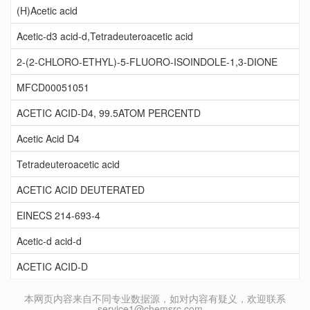
(H)Acetic acid
Acetic-d3 acid-d,Tetradeuteroacetic acid
2-(2-CHLORO-ETHYL)-5-FLUORO-ISOINDOLE-1,3-DIONE
MFCD00051051
ACETIC ACID-D4, 99.5ATOM PERCENTD
Acetic Acid D4
Tetradeuteroacetic acid
ACETIC ACID DEUTERATED
EINECS 214-693-4
Acetic-d acid-d
ACETIC ACID-D
本网页内容来自不同专业数据源，如对内容有疑义，欢迎联系
service1@chemsrc.com。