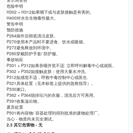
警示词警告
危险申明
H302 + H312如果咽下或与皮肤接触是有害的。
H400对水生生物毒性极大。
警告申明
预防措施
P264操作后彻底清洁皮肤。
P270使用本产品时不要进食、饮水或吸烟。
P273避免释放到环境中。
P280穿戴防护手套/ 防护服。
事故响应
P301 + P312如果吞咽并觉不适: 立即呼叫解毒中心或就医。
P302 + P352如接触皮肤：使用大量水冲洗。
P312如感觉不适，呼救中毒控制中心或医生.
P321具体处置（见本标签上提供的急救指导）。
P330漱口。
P362 + P364脱掉玷污的衣服，清洗后方可再用。
P391收集溢出物。
废弃处置
P501将内容物/ 容器处理到得到批准的废物处理厂。
当心 - 物质尚未完全测试。
2.3 其它危害物 - 无