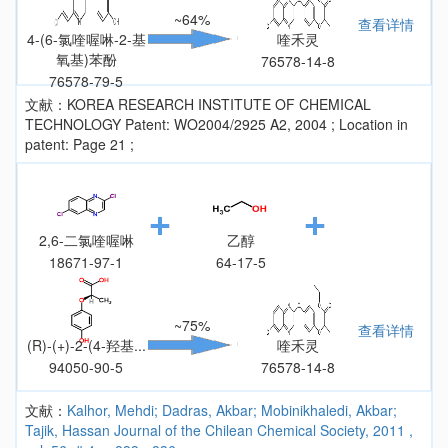
~64%
查看详情
4-(6-氯喹喔啉-2-基
喹禾灵
氧基)苯酚
76578-14-8
76578-79-5
文献：KOREA RESEARCH INSTITUTE OF CHEMICAL
TECHNOLOGY Patent: WO2004/2925 A2, 2004 ; Location in
patent: Page 21 ;
2,6-二氯喹喔啉
乙醇
18671-97-1
64-17-5
~75%
查看详情
(R)-(+)-2-(4-羟基...
喹禾灵
94050-90-5
76578-14-8
文献：
Kalhor, Mehdi; Dadras, Akbar; Mobinikhaledi, Akbar;
Tajik, Hassan Journal of the Chilean Chemical Society, 2011 ,