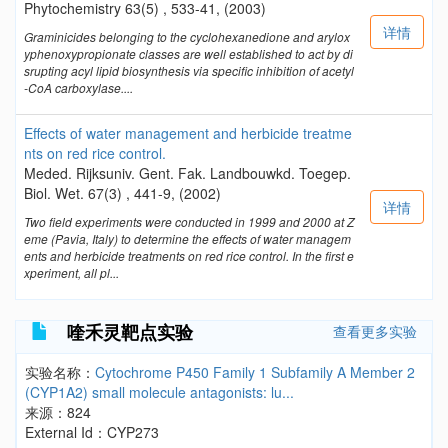
Phytochemistry 63(5) , 533-41, (2003)
详情
Graminicides belonging to the cyclohexanedione and arylox
yphenoxypropionate classes are well established to act by di
srupting acyl lipid biosynthesis via specific inhibition of acetyl
-CoA carboxylase....
Effects of water management and herbicide treatme
nts on red rice control.
Meded. Rijksuniv. Gent. Fak. Landbouwkd. Toegep.
Biol. Wet. 67(3) , 441-9, (2002)
详情
Two field experiments were conducted in 1999 and 2000 at Z
eme (Pavia, Italy) to determine the effects of water managem
ents and herbicide treatments on red rice control. In the first e
xperiment, all pl...
喹禾灵靶点实验
查看更多实验
实验名称：
Cytochrome P450 Family 1 Subfamily A Member 2
(CYP1A2) small molecule antagonists: lu...
来源：824
External Id：CYP273