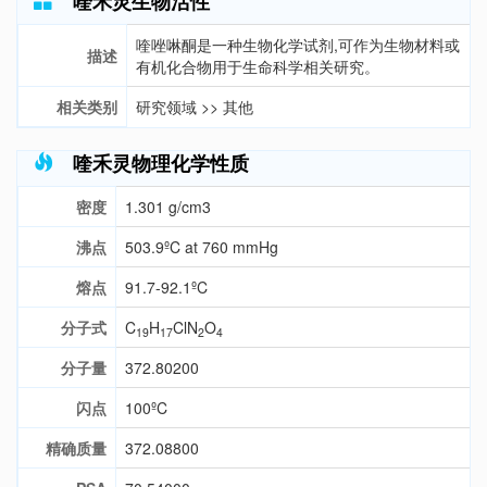
喹禾灵生物活性
喹唑啉酮是一种生物化学试剂,可作为生物材料或
描述
有机化合物用于生命科学相关研究。
相关类别
研究领域
>>
其他
喹禾灵物理化学性质
密度
1.301 g/cm3
沸点
503.9ºC at 760 mmHg
熔点
91.7-92.1ºC
分子式
C
H
ClN
O
19
17
2
4
分子量
372.80200
闪点
100ºC
精确质量
372.08800