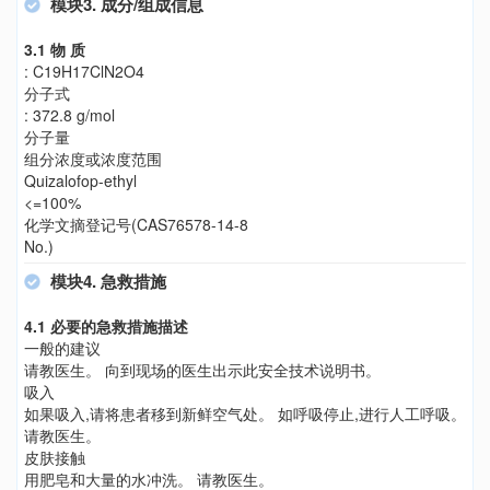
模块3. 成分/组成信息
3.1 物 质
: C19H17ClN2O4
分子式
: 372.8 g/mol
分子量
组分浓度或浓度范围
Quizalofop-ethyl
<=100%
化学文摘登记号(CAS76578-14-8
No.)
模块4. 急救措施
4.1 必要的急救措施描述
一般的建议
请教医生。 向到现场的医生出示此安全技术说明书。
吸入
如果吸入,请将患者移到新鲜空气处。 如呼吸停止,进行人工呼吸。
请教医生。
皮肤接触
用肥皂和大量的水冲洗。 请教医生。