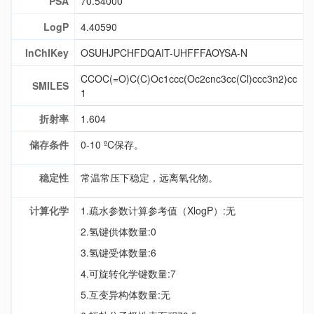
PSA
70.54000
LogP
4.40590
InChIKey
OSUHJPCHFDQAIT-UHFFFAOYSA-N
CCOC(=O)C(C)Oc1ccc(Oc2cnc3cc(Cl)ccc3n2)cc
SMILES
1
折射率
1.604
储存条件
0-10 ºC保存。
稳定性
常温常压下稳定，远离氧化物。
计算化学
1.疏水参数计算参考值（XlogP）:无
2.氢键供体数量:0
3.氢键受体数量:6
4.可旋转化学键数量:7
5.互变异构体数量:无