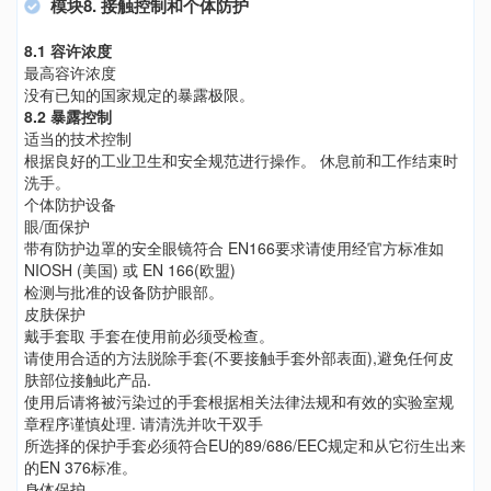
模块8. 接触控制和个体防护
8.1 容许浓度
最高容许浓度
没有已知的国家规定的暴露极限。
8.2 暴露控制
适当的技术控制
根据良好的工业卫生和安全规范进行操作。 休息前和工作结束时
洗手。
个体防护设备
眼/面保护
带有防护边罩的安全眼镜符合 EN166要求请使用经官方标准如
NIOSH (美国) 或 EN 166(欧盟)
检测与批准的设备防护眼部。
皮肤保护
戴手套取 手套在使用前必须受检查。
请使用合适的方法脱除手套(不要接触手套外部表面),避免任何皮
肤部位接触此产品.
使用后请将被污染过的手套根据相关法律法规和有效的实验室规
章程序谨慎处理. 请清洗并吹干双手
所选择的保护手套必须符合EU的89/686/EEC规定和从它衍生出来
的EN 376标准。
身体保护