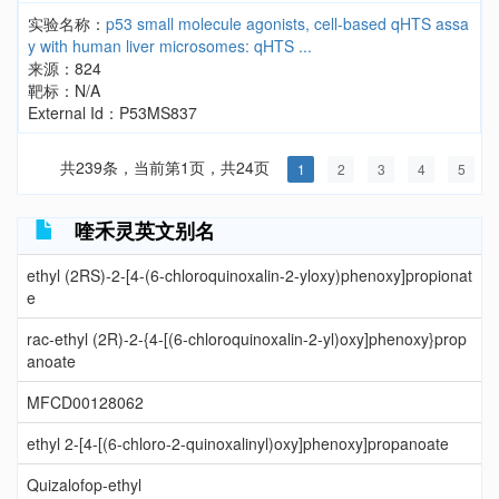
实验名称：
p53 small molecule agonists, cell-based qHTS assa
y with human liver microsomes: qHTS ...
来源：824
靶标：N/A
External Id：P53MS837
共239条，当前第1页，共24页
1
2
3
4
5
喹禾灵英文别名
ethyl (2RS)-2-[4-(6-chloroquinoxalin-2-yloxy)phenoxy]propionat
e
rac-ethyl (2R)-2-{4-[(6-chloroquinoxalin-2-yl)oxy]phenoxy}prop
anoate
MFCD00128062
ethyl 2-[4-[(6-chloro-2-quinoxalinyl)oxy]phenoxy]propanoate
Quizalofop-ethyl