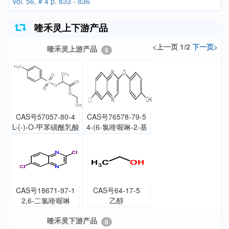
vol. 56, # 4 p. 833 - 836
喹禾灵上下游产品
<上一页 1/2
下一页>
喹禾灵上游产品
5
CAS号57057-80-4
CAS号76578-79-5
L-(-)-O-甲苯磺酰乳酸
4-(6-氯喹喔啉-2-基
乙酯
氧基)苯酚
CAS号18671-97-1
CAS号64-17-5
2,6-二氯喹喔啉
乙醇
喹禾灵下游产品
0