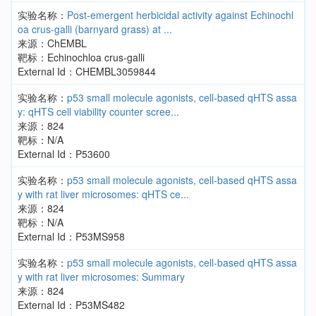
实验名称：
Post-emergent herbicidal activity against Echinochl
oa crus-galli (barnyard grass) at ...
来源：ChEMBL
靶标：Echinochloa crus-galli
External Id：CHEMBL3059844
实验名称：
p53 small molecule agonists, cell-based qHTS assa
y: qHTS cell viability counter scree...
来源：824
靶标：N/A
External Id：P53600
实验名称：
p53 small molecule agonists, cell-based qHTS assa
y with rat liver microsomes: qHTS ce...
来源：824
靶标：N/A
External Id：P53MS958
实验名称：
p53 small molecule agonists, cell-based qHTS assa
y with rat liver microsomes: Summary
来源：824
External Id：P53MS482