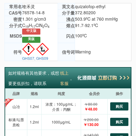
常用名
喹禾灵
英文名
quizalofop-ethyl
76578-14-8
372.80200
CAS号
分子量
1.301 g/cm3
503.9ºC at 760 mmHg
密度
沸点
C
H
ClN
O
91.7-92.1ºC
分子式
熔点
19
17
2
4
中文版
100ºC
MSDS
闪点
美版
Warning
符号
信号词
GHS07, GHS09
如对规格有其他要求，或想
线上
。
要更低折扣，请联系
客服
品牌
规格
纯度
会员价
操作
浓度：100μg/mL；
￥80.00
购买
山冶
1.2ml
￥48.00
介质：丙酮
标液/坛墨
￥200.00
购买
1.2ml
1000μg/mL
￥130.00
质检
￥143.00