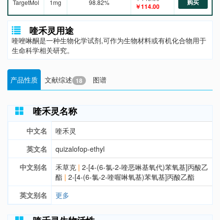
购买
TargetMol
1mg
98.82%
￥114.00
喹禾灵用途
喹唑啉酮是一种生物化学试剂,可作为生物材料或有机化合物用于
生命科学相关研究。
产品性质
文献综述
图谱
18
喹禾灵名称
中文名
喹禾灵
英文名
quizalofop-ethyl
中文别名
禾草克
|
2-[4-(6-氯-2-喹恶啉基氧代)苯氧基]丙酸乙
酯
|
2-[4-(6-氯-2-喹喔啉氧基)苯氧基]丙酸乙酯
英文别名
更多