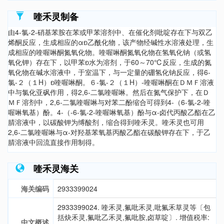
喹禾灵制备
由4-氯-2-硝基苯胺在苯或甲苯溶剂中、在催化剂吡啶存在下与双乙
烯酮反应，生成相应的α乙酰化物，该产物经碱性水溶液处理，生
成相应的喹喔啉酮氮氧化物。喹喔啉酮氮氧化物在氢氧化钠（或氢
氧化钾）存在下，以甲苯水为溶剂，于60～70℃反应，生成的氮
氧化物在碱水溶液中，于室温下，与一定量的硼氢化钠反应，得6-
氯-２（１H）喹喔啉酮。６-氯-２（１H）-喹喔啉酮在ＤＭＦ溶液
中与氯化亚砜作用，得2,6-二氯喹喔啉。然后在氮气保护下，在Ｄ
ＭＦ溶剂中，2,6-二氯喹喔啉与对苯二酚缩合可得到4-（6-氯-2-喹
喔啉氧基）酚。4-（-6-氯-2-喹喔啉氧基）酚与α-卤代丙酸乙酯在乙
腈溶液中，以碳酸钾为缚酸剂，缩合得到喹禾灵。喹禾灵也可用
2,6-二氯喹喔啉与α-对羟基苯氧基丙酸乙酯在碳酸钾存在下，于乙
腈溶液中回流直接作用制得。
喹禾灵海关
海关编码
2933399024
2933399024. 喹禾灵,氟吡禾灵,吡氟禾草灵等〔包
括炔禾灵,氟吡乙禾灵,氟吡胺,卤草啶〕. 增值税率:
中文概述