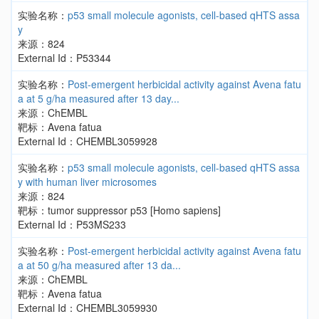
实验名称：
p53 small molecule agonists, cell-based qHTS assa
y
来源：824
External Id：P53344
实验名称：
Post-emergent herbicidal activity against Avena fatu
a at 5 g/ha measured after 13 day...
来源：ChEMBL
靶标：Avena fatua
External Id：CHEMBL3059928
实验名称：
p53 small molecule agonists, cell-based qHTS assa
y with human liver microsomes
来源：824
靶标：tumor suppressor p53 [Homo sapiens]
External Id：P53MS233
实验名称：
Post-emergent herbicidal activity against Avena fatu
a at 50 g/ha measured after 13 da...
来源：ChEMBL
靶标：Avena fatua
External Id：CHEMBL3059930