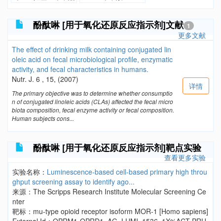
酚酞啉 [用于氧化还原反应指示剂]文献
1
更多文献
The effect of drinking milk containing conjugated lin
oleic acid on fecal microbiological profile, enzymatic
activity, and fecal characteristics in humans.
Nutr. J. 6 , 15, (2007)
详情
The primary objective was to determine whether consumptio
n of conjugated linoleic acids (CLAs) affected the fecal micro
biota composition, fecal enzyme activity or fecal composition.
Human subjects cons...
酚酞啉 [用于氧化还原反应指示剂]靶点实验
查看更多实验
实验名称：
Luminescence-based cell-based primary high throu
ghput screening assay to identify ago...
来源：The Scripps Research Institute Molecular Screening Ce
nter
靶标：mu-type opioid receptor isoform MOR-1 [Homo sapiens]