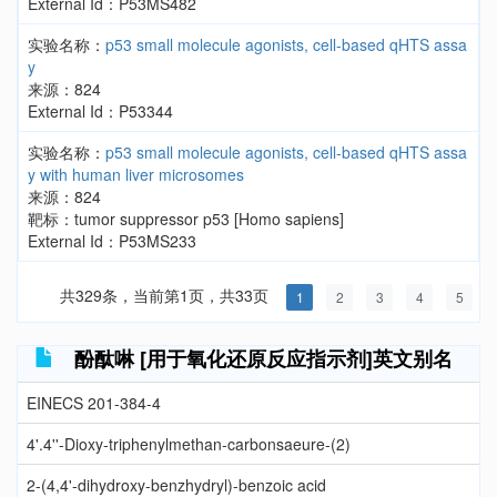
External Id：P53MS482
实验名称：
p53 small molecule agonists, cell-based qHTS assa
y
来源：824
External Id：P53344
实验名称：
p53 small molecule agonists, cell-based qHTS assa
y with human liver microsomes
来源：824
靶标：tumor suppressor p53 [Homo sapiens]
External Id：P53MS233
共329条，当前第1页，共33页
1
2
3
4
5
酚酞啉 [用于氧化还原反应指示剂]英文别名
EINECS 201-384-4
4'.4''-Dioxy-triphenylmethan-carbonsaeure-(2)
2-(4,4'-dihydroxy-benzhydryl)-benzoic acid