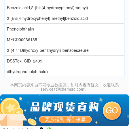
Benzoic acid,2-(bis(4-hydroxyphenyl)methyl)
2-[Bis(4-hydroxyphenyl)-methyl]benzoic acid
Phenolphthalin
MFCD00036135
2-(4,4'-Dihydroxy-benzhydryl)-benzoesaeure
DSSTox_CID_2439
dihydrophenolphthalein
本网页内容来自不同专业数据源，如对内容有疑义，欢迎联系
service1@chemsrc.com。