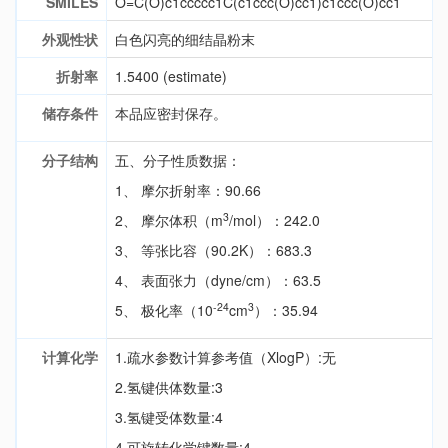
SMILES
O=C(O)c1ccccc1C(c1ccc(O)cc1)c1ccc(O)cc1
外观性状
白色闪亮的细结晶粉末
折射率
1.5400 (estimate)
储存条件
本品应密封保存。
分子结构
五、分子性质数据：
1、 摩尔折射率：90.66
3
2、 摩尔体积（m
/mol）：242.0
3、 等张比容（90.2K）：683.3
4、 表面张力（dyne/cm）：63.5
-24
3
5、 极化率（10
cm
）：35.94
计算化学
1.疏水参数计算参考值（XlogP）:无
2.氢键供体数量:3
3.氢键受体数量:4
4.可旋转化学键数量:4