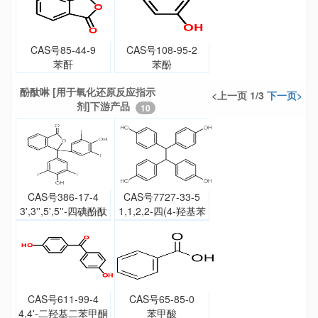
CAS号85-44-9
CAS号108-95-2
苯酐
苯酚
酚酞啉 [用于氧化还原反应指示
<上一页 1/3
下一页>
剂]下游产品
10
CAS号386-17-4
CAS号7727-33-5
3',3'',5',5''-四碘酚酞
1,1,2,2-四(4-羟基苯
基)乙烷
CAS号611-99-4
CAS号65-85-0
4,4'-二羟基二苯甲酮
苯甲酸