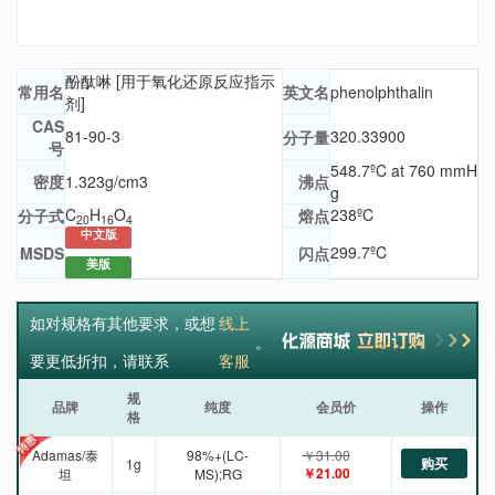
酚酞啉 [用于氧化还原反应指示
常用名
英文名
phenolphthalin
剂]
CAS
81-90-3
320.33900
分子量
号
548.7ºC at 760 mmH
密度
1.323g/cm3
沸点
g
C
H
O
238ºC
分子式
熔点
20
16
4
中文版
299.7ºC
MSDS
闪点
美版
如对规格有其他要求，或想
线上
。
要更低折扣，请联系
客服
规
品牌
纯度
会员价
操作
格
Adamas/泰
98%+(LC-
￥31.00
购买
1g
￥21.00
坦
MS);RG