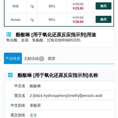
￥33.00
购买
毕得
1g
95%
￥23.00
￥37.00
购买
Acmec
1g
95%
￥28.00
酚酞啉 [用于氧化还原反应指示剂]用途
氧化酶、血液、氢氟酸、过氧化物和铜的试剂。
产品性质
文献综述
图谱
1
酚酞啉 [用于氧化还原反应指示剂]名称
中文名
酚酞啉
英文名
2-[bis(4-hydroxyphenyl)methyl]benzoic acid
中文别名
苯酚萘
英文别名
更多