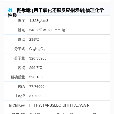
酚酞啉 [用于氧化还原反应指示剂]物理化学
性质
密度
1.323g/cm3
沸点
548.7ºC at 760 mmHg
熔点
238ºC
分子式
C
H
O
20
16
4
分子量
320.33900
闪点
299.7ºC
精确质量
320.10500
PSA
77.76000
LogP
3.97620
InChIKey
FFFPYJTVNSSLBQ-UHFFFAOYSA-N