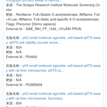
hroughput primary assay to identify...
来源：The Scripps Research Institute Molecular Screening Ce
nter
靶标：RecName: Full=Sialate O-acetylesterase; AltName: Full
=H-Lse; AltName: Full=Sialic acid-specific 9-O-acetylesterase;
Flags: Precursor [Homo sapiens]
External Id：SIAE_INH_FP_1536_1X%INH PRUN
实验名称：
p53 small molecule agonists, cell-based qHTS assa
y: qHTS cell viability counter scree...
来源：824
靶标：N/A
External Id：P53600
实验名称：
p53 small molecule agonists, cell-based qHTS assa
y with rat liver microsomes: qHTS ce...
来源：824
靶标：N/A
External Id：P53MS958
实验名称：
p53 small molecule agonists, cell-based qHTS assa
y with rat liver microsomes: Summary
来源：824