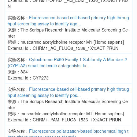
External Id：OPRM1-OPRD1_AG_LUMI_1536_1X%ACT PRU
N
实验名称：
Fluorescence-based cell-based primary high throug
hput screening assay to identify ago...
来源：The Scripps Research Institute Molecular Screening Ce
nter
靶标：muscarinic acetylcholine receptor M1 [Homo sapiens]
External Id：CHRM1_AG_FLUO8_1536_1X%ACT PRUN
实验名称：
Cytochrome P450 Family 1 Subfamily A Member 2
(CYP1A2) small molecule antagonists: lu...
来源：824
External Id：CYP273
实验名称：
Fluorescence-based cell-based primary high throug
hput screening assay to identify pos...
来源：The Scripps Research Institute Molecular Screening Ce
nter
靶标：muscarinic acetylcholine receptor M1 [Homo sapiens]
External Id：CHRM1_PAM_FLUO8_1536_1X%ACT PRUN
实验名称：
Fluorescence polarization-based biochemical high t