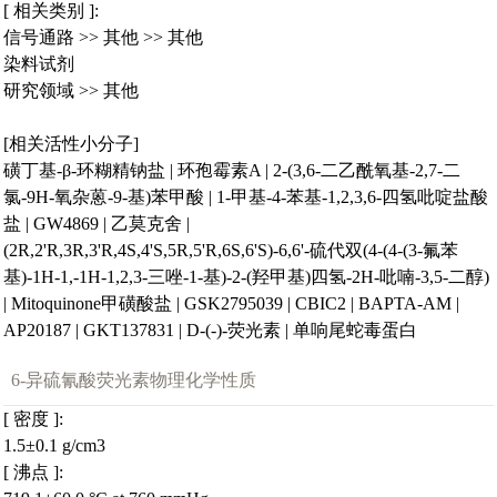
[ 相关类别 ]:
信号通路
>>
其他
>>
其他
染料试剂
研究领域
>>
其他
[相关活性小分子]
磺丁基-β-环糊精钠盐
|
环孢霉素A
|
2-(3,6-二乙酰氧基-2,7-二
氯-9H-氧杂蒽-9-基)苯甲酸
|
1-甲基-4-苯基-1,2,3,6-四氢吡啶盐酸
盐
|
GW4869
|
乙莫克舍
|
(2R,2'R,3R,3'R,4S,4'S,5R,5'R,6S,6'S)-6,6'-硫代双(4-(4-(3-氟苯
基)-1H-1,-1H-1,2,3-三唑-1-基)-2-(羟甲基)四氢-2H-吡喃-3,5-二醇)
|
Mitoquinone甲磺酸盐
|
GSK2795039
|
CBIC2
|
BAPTA-AM
|
AP20187
|
GKT137831
|
D-(-)-荧光素
|
单响尾蛇毒蛋白
6-异硫氰酸荧光素物理化学性质
[ 密度 ]:
1.5±0.1 g/cm3
[ 沸点 ]: