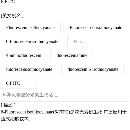
6-FITC
[英文别名 ]:
Fluorescein isothiocyanate
Fluorescein-6-isothiocyanate
6-Fluorescein isothiocyanate
FITC
4-aminofluorescein
fluoresceinamine
fluoresceinisothiocyanate
fluorescein 6-isothiocyanate
6-FITC
6-异硫氰酸荧光素生物活性
[ 描述 ]:
6-Fluorescein isothiocyanate(6-FITC)是荧光素衍生物,广泛应用于
流式细胞仪等。