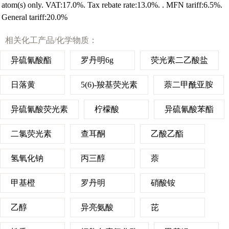
atom(s) only. VAT:17.0%. Tax rebate rate:13.0%. . MFN tariff:6.5%.
General tariff:20.0%
相关化工产品/化学物质：
异硫氰酸酯
罗丹明6g
荧光素二乙酸盐
日落黄
5(6)-羧基荧光素
萘二甲酰亚胺
异硫氰酸荧光素
柠檬酸
异硫氰酸苯酯
二氯荧光素
查耳酮
乙酸乙酯
氢氧化钠
丙三醇
萘
甲基橙
罗丹明
硝酸铵
乙醇
异亮氨酸
芘