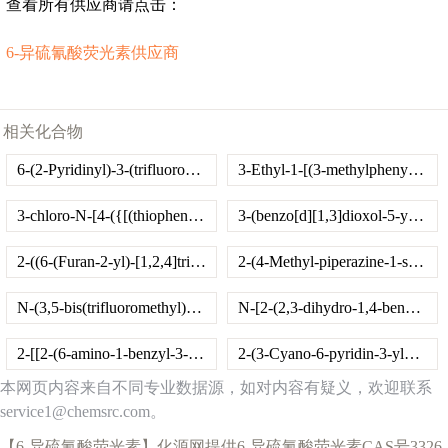
查看所有供应商请点击：
6-异硫氰酸荧光素供应商
相关化合物
6-(2-Pyridinyl)-3-(trifluoromethyl)[1,2,4]triazolo[3,4-b][1,3,4]thiadiazole
3-Ethyl-1-[(3-methylphenyl)methyl]quinazoline-2,4-dione
3-chloro-N-[4-({[(thiophen-2-yl)methyl]carbamoyl}methyl)phenyl]benzamide
3-(benzo[d][1,3]dioxol-5-yl)-2-ethyl-7-isopropoxy-6-propyl-4H-chromen-4-one
2-((6-(Furan-2-yl)-[1,2,4]triazolo[4,3-b]pyridazin-3-yl)thio)-1-phenylethanone
2-(4-Methyl-piperazine-1-sulfonyl)-anthraquinone
N-(3,5-bis(trifluoromethyl)phenyl)-2-(5-oxo-3,5-dihydro-2H-thiazolo[3,2-a]pyrimidin-3-yl)acetamide
N-[2-(2,3-dihydro-1,4-benzodioxin-6-ylcarbonyl)-1-benzofuran-3-yl]-3-nitrobenzamide
2-[[2-(6-amino-1-benzyl-3-ethyl-2,4-dioxopyrimidin-5-yl)-2-oxoethyl]-methylamino]-N-(3-fluorophenyl)acetamide
2-(3-Cyano-6-pyridin-3-ylpyridin-2-yl)sulfanylacetamide
本网页内容来自不同专业数据源，如对内容有疑义，欢迎联系
service1@chemsrc.com。
【6-异硫氰酸荧光素】化源网提供6-异硫氰酸荧光素CAS号3326-