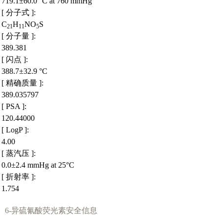
719.1±60.0 °C at 760 mmHg
[ 分子式 ]:
C
H
NO
S
21
11
5
[ 分子量 ]:
389.381
[ 闪点 ]:
388.7±32.9 °C
[ 精确质量 ]:
389.035797
[ PSA ]:
120.44000
[ LogP ]:
4.00
[ 蒸汽压 ]:
0.0±2.4 mmHg at 25°C
[ 折射率 ]:
1.754
6-异硫氰酸荧光素安全信息