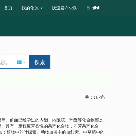
首页
我的化源
快速发布求购
English
搜索
共：
107
条
硫等。前面已经学过的内酯、内酰胺、环醚等化合物都是
定、具有一定程度芳香性的杂环化合物，即芳杂环化合
如：植物中的叶绿素、动物血液中的血红素、中草药中的