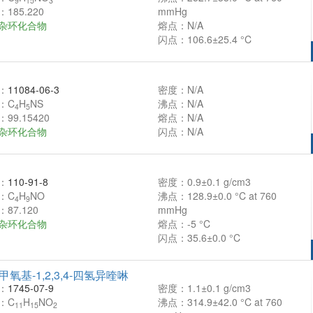
9
15
3
185.220
mmHg
杂环化合物
熔点：N/A
闪点：106.6±25.4 °C
：
11084-06-3
密度：N/A
：C
H
NS
沸点：N/A
4
5
99.15420
熔点：N/A
杂环化合物
闪点：N/A
：
110-91-8
密度：0.9±0.1 g/cm3
：C
H
NO
沸点：128.9±0.0 °C at 760
4
9
87.120
mmHg
杂环化合物
熔点：-5 °C
闪点：35.6±0.0 °C
二甲氧基-1,2,3,4-四氢异喹啉
：
1745-07-9
密度：1.1±0.1 g/cm3
：C
H
NO
沸点：314.9±42.0 °C at 760
11
15
2