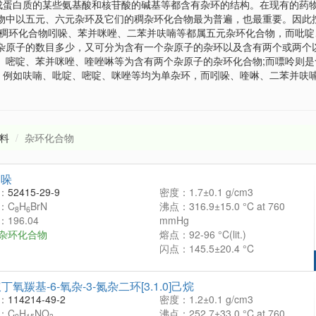
成蛋白质的某些氨基酸和核苷酸的碱基等都含有杂环的结构。在现有的药
合物中以五元、六元杂环及它们的稠杂环化合物最为普遍，也最重要。因此
的稠环化合物吲哚、苯并咪唑、二苯并呋喃等都属五元杂环化合物，而吡啶
中杂原子的数目多少，又可分为含有一个杂原子的杂环以及含有两个或两个
、嘧啶、苯并咪唑、喹唑啉等为含有两个杂原子的杂环化合物;而嘌呤则
。例如呋喃、吡啶、嘧啶、咪唑等均为单杂环，而吲哚、喹啉、二苯并呋
料
杂环化合物
吲哚
：
52415-29-9
密度：1.7±0.1 g/cm3
：C
H
BrN
沸点：316.9±15.0 °C at 760
8
6
196.04
mmHg
杂环化合物
熔点：92-96 °C(lit.)
闪点：145.5±20.4 °C
叔丁氧羰基-6-氧杂-3-氮杂二环[3.1.0]己烷
：
114214-49-2
密度：1.2±0.1 g/cm3
：C
H
NO
沸点：252.7±33.0 °C at 760