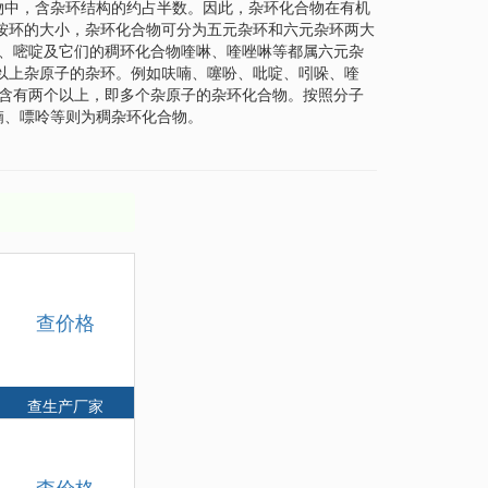
物中，含杂环结构的约占半数。因此，杂环化合物在有机
按环的大小，杂环化合物可分为五元杂环和六元杂环两大
、嘧啶及它们的稠环化合物喹啉、喹唑啉等都属六元杂
以上杂原子的杂环。例如呋喃、噻吩、吡啶、吲哚、喹
是含有两个以上，即多个杂原子的杂环化合物。按照分子
喃、嘌呤等则为稠杂环化合物。
查价格
查生产厂家
查价格