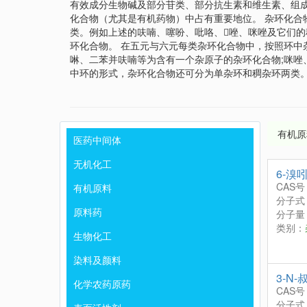
有效成分生物碱及部分苷类、部分抗生素和维生素、组
化合物（尤其是有机药物）中占有重要地位。 杂环化
类。例如上述的呋喃、噻吩、吡咯、唑、咪唑及它们
环化合物。 在五元与六元每类杂环化合物中，按照环
啉、二苯并呋喃等为含有一个杂原子的杂环化合物;咪唑
中环的形式，杂环化合物还可分为单杂环和稠杂环两类
有机原
医药中间体
无机化工
6-溴
CAS号
有机原料
分子式
原料药
分子量：
类别：
生物化工
染料及颜料
3-N-
化学农药原药
CAS号
分子式