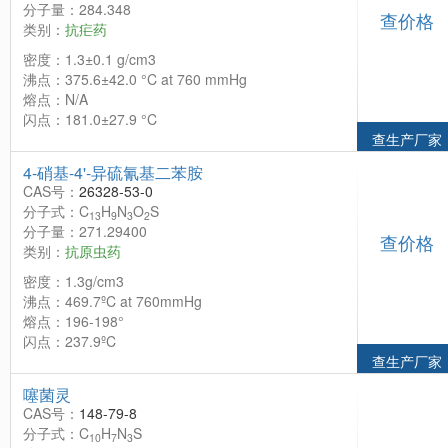
分子量：284.348
查价格
类别：
抗疟药
密度：1.3±0.1 g/cm3
沸点：375.6±42.0 °C at 760 mmHg
熔点：N/A
闪点：181.0±27.9 °C
查生产厂家
4-硝基-4'-异硫氰基二苯胺
CAS号：
26328-53-0
分子式：C
H
N
O
S
13
9
3
2
分子量：271.29400
查价格
类别：
抗原虫药
密度：1.3g/cm3
沸点：469.7ºC at 760mmHg
熔点：196-198°
闪点：237.9ºC
查生产厂家
噻菌灵
CAS号：
148-79-8
分子式：C
H
N
S
10
7
3