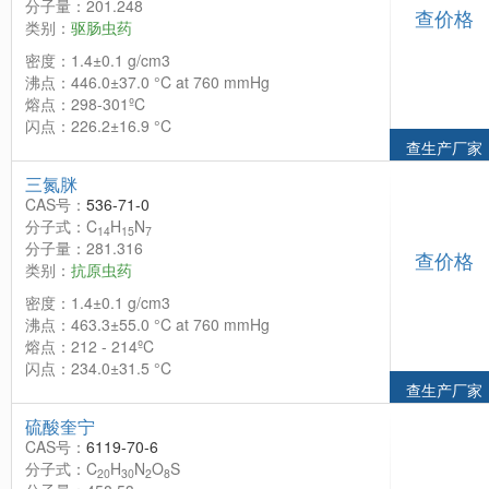
分子量：201.248
查价格
类别：
驱肠虫药
密度：1.4±0.1 g/cm3
沸点：446.0±37.0 °C at 760 mmHg
熔点：298-301ºC
闪点：226.2±16.9 °C
查生产厂家
三氮脒
CAS号：
536-71-0
分子式：C
H
N
14
15
7
分子量：281.316
查价格
类别：
抗原虫药
密度：1.4±0.1 g/cm3
沸点：463.3±55.0 °C at 760 mmHg
熔点：212 - 214ºC
闪点：234.0±31.5 °C
查生产厂家
硫酸奎宁
CAS号：
6119-70-6
分子式：C
H
N
O
S
20
30
2
8