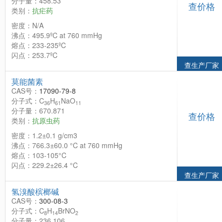
分子量：458.53
查价格
类别：
抗疟药
密度：N/A
沸点：495.9ºC at 760 mmHg
熔点：233-235ºC
闪点：253.7ºC
查生产厂家
莫能菌素
CAS号：
17090-79-8
分子式：C
H
NaO
36
61
11
分子量：670.871
查价格
类别：
抗原虫药
密度：1.2±0.1 g/cm3
沸点：766.3±60.0 °C at 760 mmHg
熔点：103-105°C
闪点：229.2±26.4 °C
查生产厂家
氢溴酸槟榔碱
CAS号：
300-08-3
分子式：C
H
BrNO
8
14
2
分子量：236.106