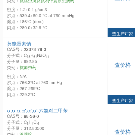
类别：
抗丝虫病及抗利什曼原虫病药
密度：1.2±0.1 g/cm3
沸点：539.4±60.0 °C at 760 mmHg
熔点：186ºC (dec.)
闪点：280.0±32.9 °C
查生产厂家
莫能霉素钠
CAS号：
22373-78-0
分子式：C
H
NaO
36
61
11
分子量：692.85
查价格
类别：
抗原虫药
密度：N/A
沸点：766.3ºC at 760 mmHg
熔点：267-269ºC
闪点：229.2ºC
查生产厂家
α,α,α,α',α',α'-六氯对二甲苯
CAS号：
68-36-0
分子式：C
H
Cl
8
4
6
分子量：312.83500
查价格
类别：
溴嘧啶