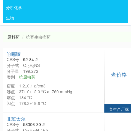
分析化学
生物
原料药
抗寄生虫病药
吩噻嗪
CAS号：
92-84-2
分子式：C
H
NS
12
9
分子量：199.272
查价格
类别：
抗原虫药
密度：1.2±0.1 g/cm3
沸点：371.0±12.0 °C at 760 mmHg
熔点：184 °C
闪点：178.2±19.6 °C
查生产厂家
非班太尔
CAS号：
58306-30-2
分子式：C
H
N
O
S