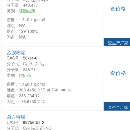
20
22
4
6
分子量：446.477
查价格
类别：
驱肠虫药
密度：1.3±0.1 g/cm3
沸点：N/A
熔点：129-130ºC
闪点：N/A
查生产厂家
乙胺嘧啶
CAS号：
58-14-0
分子式：C
H
ClN
12
13
4
分子量：248.711
查价格
类别：
抗疟药
密度：1.4±0.1 g/cm3
沸点：368.4±52.0 °C at 760 mmHg
熔点：233-234°C
闪点：176.6±30.7 °C
查生产厂家
卤方特瑞
CAS号：
69756-53-2
分子式：C
H
Cl
F
NO
26
30
2
3