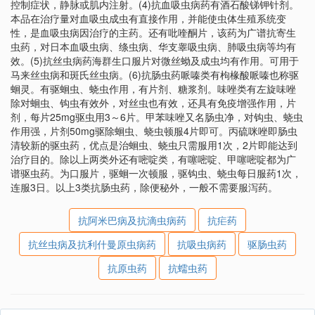
控制症状，静脉或肌内注射。(4)抗血吸虫病药有酒石酸锑钾针剂。
本品在治疗量对血吸虫成虫有直接作用，并能使虫体生殖系统变
性，是血吸虫病因治疗的主药。还有吡喹酮片，该药为广谱抗寄生
虫药，对日本血吸虫病、绦虫病、华支睾吸虫病、肺吸虫病等均有
效。(5)抗丝虫病药海群生口服片对微丝蚴及成虫均有作用。可用于
马来丝虫病和斑氏丝虫病。(6)抗肠虫药哌嗪类有枸椽酸哌嗪也称驱
蛔灵。有驱蛔虫、蛲虫作用，有片剂、糖浆剂。味唑类有左旋味唑
除对蛔虫、钩虫有效外，对丝虫也有效，还具有免疫增强作用，片
剂，每片25mg驱虫用3～6片。甲苯味唑又名肠虫净，对钩虫、蛲虫
作用强，片剂50mg驱除蛔虫、蛲虫顿服4片即可。丙硫咪唑即肠虫
清较新的驱虫药，优点是治蛔虫、蛲虫只需服用1次，2片即能达到
治疗目的。除以上两类外还有嘧啶类，有噻嘧啶、甲噻嘧啶都为广
谱驱虫药。为口服片，驱蛔一次顿服，驱钩虫、蛲虫每日服药1次，
连服3日。以上3类抗肠虫药，除便秘外，一般不需要服泻药。
抗阿米巴病及抗滴虫病药
抗疟药
抗丝虫病及抗利什曼原虫病药
抗吸虫病药
驱肠虫药
抗原虫药
抗蠕虫药