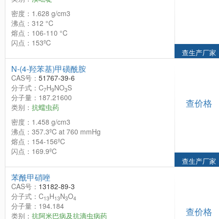
密度：1.628 g/cm3
沸点：312 °C
熔点：106-110 °C
闪点：153ºC
查生产厂家
N-(4-羟苯基)甲磺酰胺
CAS号：
51767-39-6
分子式：C
H
NO
S
7
9
3
分子量：187.21600
查价格
类别：
抗蠕虫药
密度：1.458 g/cm3
沸点：357.3ºC at 760 mmHg
熔点：154-156ºC
闪点：169.9ºC
查生产厂家
苯酰甲硝唑
CAS号：
13182-89-3
分子式：C
H
N
O
13
13
3
4
分子量：194.184
查价格
类别：
抗阿米巴病及抗滴虫病药