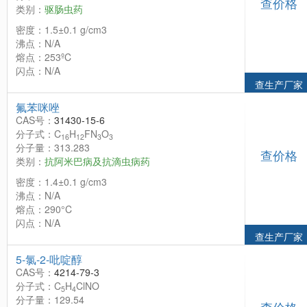
查价格
类别：
驱肠虫药
密度：1.5±0.1 g/cm3
沸点：N/A
熔点：253ºC
闪点：N/A
查生产厂家
氟苯咪唑
CAS号：
31430-15-6
分子式：C
H
FN
O
16
12
3
3
分子量：313.283
查价格
类别：
抗阿米巴病及抗滴虫病药
密度：1.4±0.1 g/cm3
沸点：N/A
熔点：290°C
闪点：N/A
查生产厂家
5-氯-2-吡啶醇
CAS号：
4214-79-3
分子式：C
H
ClNO
5
4
分子量：129.54
查价格