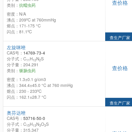
查价格
类别：
抗蠕虫药
密度：N/A
沸点：209ºC at 760mmHg
熔点：171-175 °C
闪点：81.1ºC
查生产厂家
左旋咪唑
CAS号：
14769-73-4
分子式：C
H
N
S
11
12
2
分子量：204.291
查价格
类别：
驱肠虫药
密度：1.3±0.1 g/cm3
沸点：344.4±45.0 °C at 760 mmHg
熔点：230 - 233ºC
闪点：162.1±28.7 °C
查生产厂家
奥芬达唑
CAS号：
53716-50-0
分子式：C
H
N
O
S
15
13
3
3
分子量：315.347