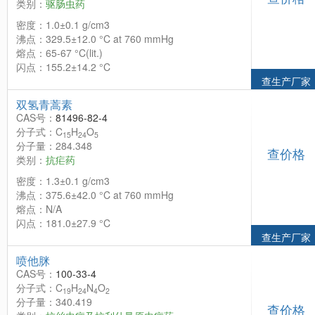
类别：
驱肠虫药
密度：1.0±0.1 g/cm3
沸点：329.5±12.0 °C at 760 mmHg
熔点：65-67 °C(lit.)
闪点：155.2±14.2 °C
查生产厂家
双氢青蒿素
CAS号：
81496-82-4
分子式：C
H
O
15
24
5
分子量：284.348
查价格
类别：
抗疟药
密度：1.3±0.1 g/cm3
沸点：375.6±42.0 °C at 760 mmHg
熔点：N/A
闪点：181.0±27.9 °C
查生产厂家
喷他脒
CAS号：
100-33-4
分子式：C
H
N
O
19
24
4
2
分子量：340.419
查价格