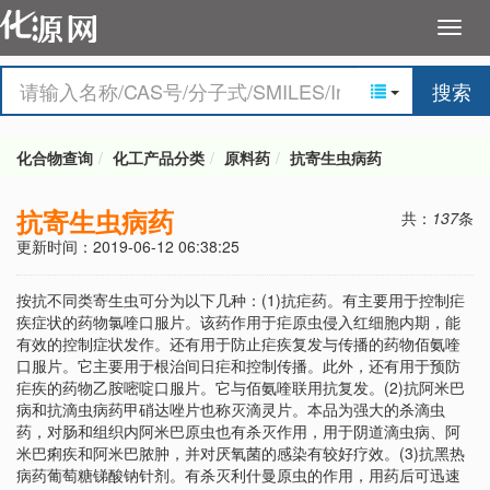
搜索
化合物查询
化工产品分类
原料药
抗寄生虫病药
抗寄生虫病药
共：
137
条
更新时间：2019-06-12 06:38:25
按抗不同类寄生虫可分为以下几种：(1)抗疟药。有主要用于控制疟
疾症状的药物氯喹口服片。该药作用于疟原虫侵入红细胞内期，能
有效的控制症状发作。还有用于防止疟疾复发与传播的药物佰氨喹
口服片。它主要用于根治间日疟和控制传播。此外，还有用于预防
疟疾的药物乙胺嘧啶口服片。它与佰氨喹联用抗复发。(2)抗阿米巴
病和抗滴虫病药甲硝达唑片也称灭滴灵片。本品为强大的杀滴虫
药，对肠和组织内阿米巴原虫也有杀灭作用，用于阴道滴虫病、阿
米巴痢疾和阿米巴脓肿，并对厌氧菌的感染有较好疗效。(3)抗黑热
病药葡萄糖锑酸钠针剂。有杀灭利什曼原虫的作用，用药后可迅速