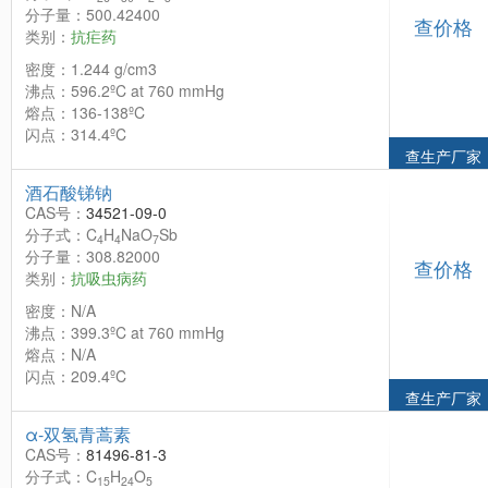
分子量：500.42400
查价格
类别：
抗疟药
密度：1.244 g/cm3
沸点：596.2ºC at 760 mmHg
熔点：136-138ºC
闪点：314.4ºC
查生产厂家
酒石酸锑钠
CAS号：
34521-09-0
分子式：C
H
NaO
Sb
4
4
7
分子量：308.82000
查价格
类别：
抗吸虫病药
密度：N/A
沸点：399.3ºC at 760 mmHg
熔点：N/A
闪点：209.4ºC
查生产厂家
α-双氢青蒿素
CAS号：
81496-81-3
分子式：C
H
O
15
24
5