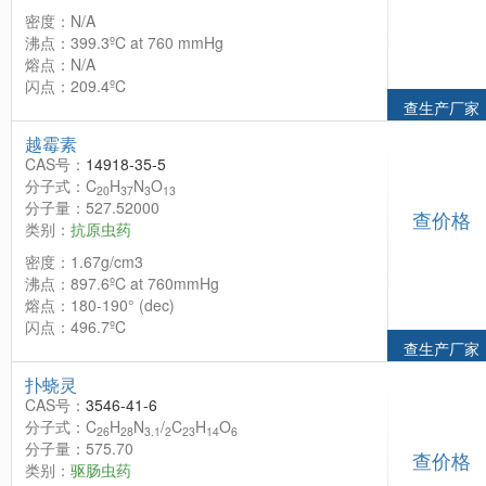
密度：N/A
沸点：399.3ºC at 760 mmHg
熔点：N/A
闪点：209.4ºC
查生产厂家
越霉素
CAS号：
14918-35-5
分子式：C
H
N
O
20
37
3
13
分子量：527.52000
查价格
类别：
抗原虫药
密度：1.67g/cm3
沸点：897.6ºC at 760mmHg
熔点：180-190° (dec)
闪点：496.7ºC
查生产厂家
扑蛲灵
CAS号：
3546-41-6
分子式：C
H
N
/
C
H
O
26
28
3.1
2
23
14
6
分子量：575.70
查价格
类别：
驱肠虫药