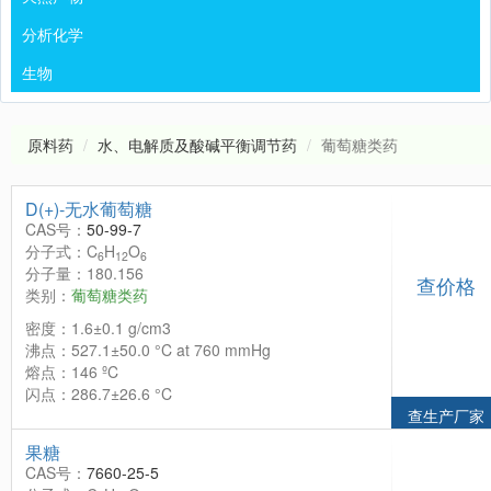
分析化学
生物
原料药
水、电解质及酸碱平衡调节药
葡萄糖类药
D(+)-无水葡萄糖
CAS号：
50-99-7
分子式：C
H
O
6
12
6
分子量：180.156
查价格
类别：
葡萄糖类药
密度：1.6±0.1 g/cm3
沸点：527.1±50.0 °C at 760 mmHg
熔点：146 ºC
闪点：286.7±26.6 °C
查生产厂家
果糖
CAS号：
7660-25-5