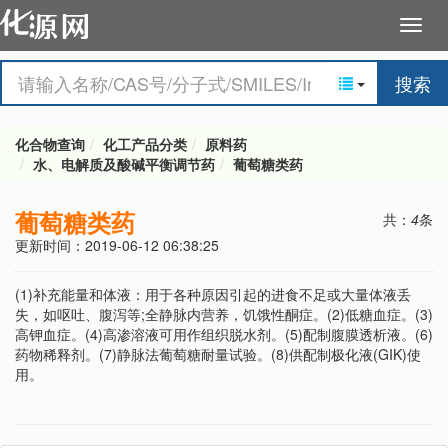
搜索
化合物查询
化工产品分类
原料药
水、电解质及酸碱平衡调节药
葡萄糖类药
葡萄糖类药
共：
4
条
更新时间：2019-06-12 06:38:25
(1)补充能量和体液：用于各种原因引起的进食不足或大量体液丢
失，如呕吐、腹泻等;全静脉内营养，饥饿性酮症。(2)低糖血症。(3)
高钾血症。(4)高渗溶液可用作组织脱水剂。(5)配制腹膜透析液。(6)
药物稀释剂。(7)静脉法葡萄糖耐量试验。(8)供配制极化液(GIK)使
用。