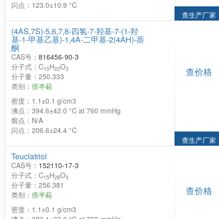
闪点：123.0±10.9 °C
查生产厂家
(4AS,7S)-5,6,7,8-四氢-7-羟基-7-(1-羟
基-1-甲基乙基)-1,4A-二甲基-2(4AH)-萘
酮
CAS号：
816456-90-3
分子式：C
H
O
15
22
3
查价格
分子量：250.333
类别：
倍半萜
密度：1.1±0.1 g/cm3
沸点：394.6±42.0 °C at 760 mmHg
熔点：N/A
闪点：206.6±24.4 °C
查生产厂家
Teuclatriol
CAS号：
152110-17-3
分子式：C
H
O
15
28
3
分子量：256.381
查价格
类别：
倍半萜
密度：1.1±0.1 g/cm3