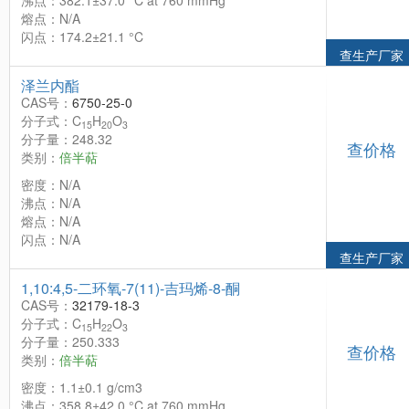
沸点：382.1±37.0 °C at 760 mmHg
熔点：N/A
闪点：174.2±21.1 °C
查生产厂家
泽兰内酯
CAS号：
6750-25-0
分子式：C
H
O
15
20
3
分子量：248.32
查价格
类别：
倍半萜
密度：N/A
沸点：N/A
熔点：N/A
闪点：N/A
查生产厂家
1,10:4,5-二环氧-7(11)-吉玛烯-8-酮
CAS号：
32179-18-3
分子式：C
H
O
15
22
3
分子量：250.333
查价格
类别：
倍半萜
密度：1.1±0.1 g/cm3
沸点：358.8±42.0 °C at 760 mmHg