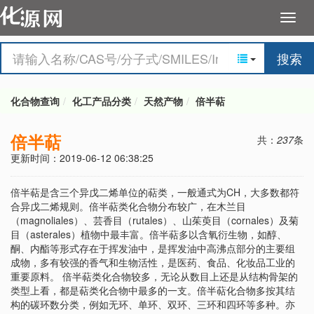
搜索
化合物查询
化工产品分类
天然产物
倍半萜
倍半萜
共：
237
条
更新时间：2019-06-12 06:38:25
倍半萜是含三个异戊二烯单位的萜类，一般通式为CH，大多数都符
合异戊二烯规则。倍半萜类化合物分布较广，在木兰目
（magnoliales）、芸香目（rutales）、山茱萸目（cornales）及菊
目（asterales）植物中最丰富。倍半萜多以含氧衍生物，如醇、
酮、内酯等形式存在于挥发油中，是挥发油中高沸点部分的主要组
成物，多有较强的香气和生物活性，是医药、食品、化妆品工业的
重要原料。 倍半萜类化合物较多，无论从数目上还是从结构骨架的
类型上看，都是萜类化合物中最多的一支。倍半萜化合物多按其结
构的碳环数分类，例如无环、单环、双环、三环和四环等多种。亦