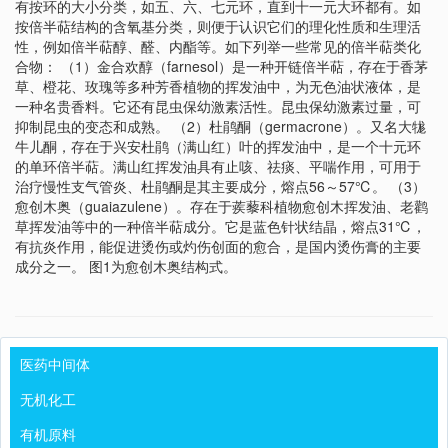
有按环的大小分类，如五、六、七元环，直到十一元大环都有。如
按倍半萜结构的含氧基分类，则便于认识它们的理化性质和生理活
性，例如倍半萜醇、醛、内酯等。如下列举一些常见的倍半萜类化
合物： （1）金合欢醇（farnesol）是一种开链倍半萜，存在于香茅
草、橙花、玫瑰等多种芳香植物的挥发油中，为无色油状液体，是
一种名贵香料。它还有昆虫保幼激素活性。昆虫保幼激素过量，可
抑制昆虫的变态和成熟。 （2）杜鹃酮（germacrone）。又名大牻
牛儿酮，存在于兴安杜鹃（满山红）叶的挥发油中，是一个十元环
的单环倍半萜。满山红挥发油具有止咳、祛痰、平喘作用，可用于
治疗慢性支气管炎、杜鹃酮是其主要成分，熔点56～57℃。 （3）
愈创木奥（guaiazulene）。存在于蒺藜科植物愈创木挥发油、老鹳
草挥发油等中的一种倍半萜成分。它是蓝色针状结晶，熔点31℃，
有抗炎作用，能促进烫伤或灼伤创面的愈合，是国内烫伤膏的主要
成分之一。 图1为愈创木奥结构式。
医药中间体
无机化工
有机原料