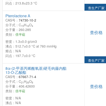
闪点：213.8±23.3 °C
查生产厂家
Pterolactone A
CAS号：
74730-10-2
分子式：C
H
O
15
16
4
分子量：260.285
查价格
类别：
倍半萜
密度：1.3±0.0 g/cm3
沸点：512.7±0.0 °C at 760 mmHg
熔点：N/A
闪点：197.7±0.0 °C
查生产厂家
8α-(2-甲基丙烯酰氧基)硬毛钩藤内酯
13-O-乙酸酯
CAS号：
67667-71-4
分子式：C
H
O
21
26
8
查价格
分子量：406.42600
类别：
倍半萜
密度：N/A
沸点：N/A