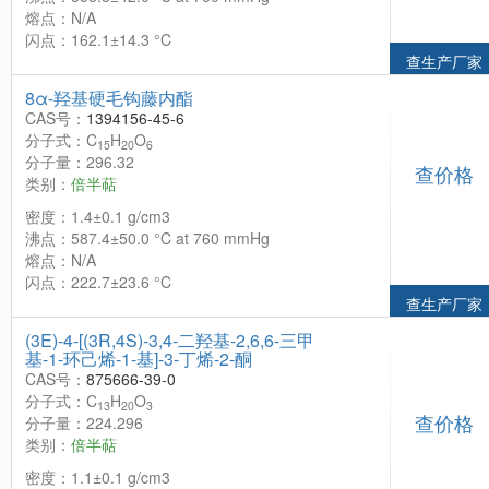
熔点：N/A
闪点：162.1±14.3 °C
查生产厂家
8α-羟基硬毛钩藤内酯
CAS号：
1394156-45-6
分子式：C
H
O
15
20
6
分子量：296.32
查价格
类别：
倍半萜
密度：1.4±0.1 g/cm3
沸点：587.4±50.0 °C at 760 mmHg
熔点：N/A
闪点：222.7±23.6 °C
查生产厂家
(3E)-4-[(3R,4S)-3,4-二羟基-2,6,6-三甲
基-1-环己烯-1-基]-3-丁烯-2-酮
CAS号：
875666-39-0
分子式：C
H
O
13
20
3
查价格
分子量：224.296
类别：
倍半萜
密度：1.1±0.1 g/cm3