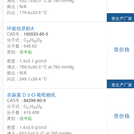
沸点：532.1±50.0 °C at 760 mmHg
熔点：N/A
闪点：179.4±23.6 °C
查生产厂家
环银线草醇A
CAS号：
150033-85-5
分子式：C
H
O
32
36
8
分子量：548.62
查价格
类别：
倍半萜
密度：1.4±0.1 g/cm3
沸点：759.3±60.0 °C at 760 mmHg
熔点：N/A
闪点：248.1±26.4 °C
查生产厂家
表蕨素 D 3-O-葡萄糖甙
CAS号：
84299-80-9
分子式：C
H
O
21
30
8
分子量：410.458
查价格
类别：
倍半萜
密度：1.4±0.0 g/cm3
沸点：653.0±0.0 °C at 760 mmHg