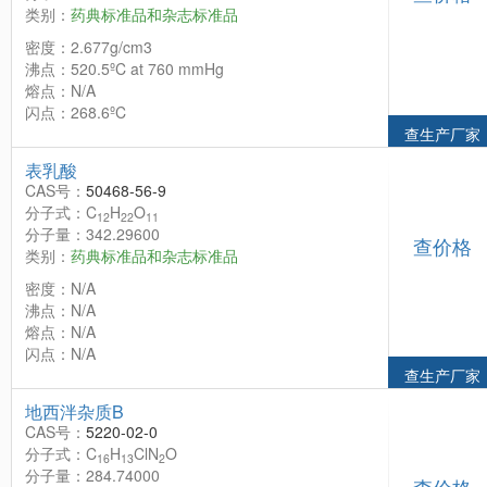
类别：
药典标准品和杂志标准品
密度：2.677g/cm3
沸点：520.5ºC at 760 mmHg
熔点：N/A
闪点：268.6ºC
查生产厂家
表乳酸
CAS号：
50468-56-9
分子式：C
H
O
12
22
11
分子量：342.29600
查价格
类别：
药典标准品和杂志标准品
密度：N/A
沸点：N/A
熔点：N/A
闪点：N/A
查生产厂家
地西泮杂质B
CAS号：
5220-02-0
分子式：C
H
ClN
O
16
13
2
分子量：284.74000
查价格