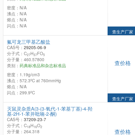
密度：N/A
沸点：N/A
熔点：N/A
闪点：N/A
查生产厂家
氟可龙三甲基乙酸盐
CAS号：
29205-06-9
分子式：C
H
FO
27
37
5
分子量：460.57800
查价格
类别：
药典标准品和杂志标准品
密度：1.19g/cm3
沸点：572.3ºC at 760mmHg
熔点：N/A
闪点：299.9ºC
查生产厂家
灭鼠灵杂质A(3-(3-氧代-1-苯基丁基)-4-羟
基-2H-1-苯并吡喃-2-酮)
CAS号：
37209-23-7
分子式：C
H
O
18
16
2
查价格
分子量：264.318