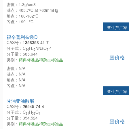
密度：1.3g/cm3
沸点：405.7ºC at 760mmHg
熔点：160-162℃
闪点：199.1ºC
查生产厂家
福辛普利杂质D
CAS号：
1356353-41-7
分子式：C
H
NNaO
P
30
45
7
分子量：585.644
查价格
类别：
药典标准品和杂志标准品
密度：N/A
沸点：N/A
熔点：N/A
闪点：N/A
查生产厂家
甘油亚油酸酯
CAS号：
26545-74-4
分子式：C
H
O
21
38
4
分子量：354.524
查价格
类别：
药典标准品和杂志标准品