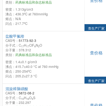
类别：
药典标准品和杂志标准品
密度：1.313g/cm3
沸点：436.3ºC at 760mmHg
熔点：N/A
闪点：217.7ºC
查生产厂家
盐酸甲氟喹
CAS号：
51773-92-3
分子式：C
H
ClF
N
O
17
17
6
2
分子量：378.312
查价格
类别：
药典标准品和杂志标准品
密度：1.4±0.1 g/cm3
沸点：415.7±40.0 °C at 760 mmHg
熔点：250-254ºC
闪点：205.2±27.3 °C
查生产厂家
混旋樟脑磺酸
CAS号：
5872-08-2
分子式：C
H
O
S
10
16
4
分子量：232.297
查价格