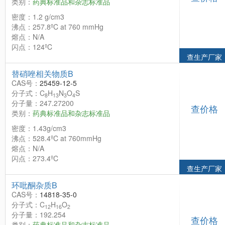
类别：
药典标准品和杂志标准品
密度：1.2 g/cm3
沸点：257.8ºC at 760 mmHg
熔点：N/A
闪点：124ºC
查生产厂家
替硝唑相关物质B
CAS号：
25459-12-5
分子式：C
H
N
O
S
8
13
3
4
分子量：247.27200
查价格
类别：
药典标准品和杂志标准品
密度：1.43g/cm3
沸点：528.4ºC at 760mmHg
熔点：N/A
闪点：273.4ºC
查生产厂家
环吡酮杂质B
CAS号：
14818-35-0
分子式：C
H
O
12
16
2
分子量：192.254
查价格
类别：
药典标准品和杂志标准品