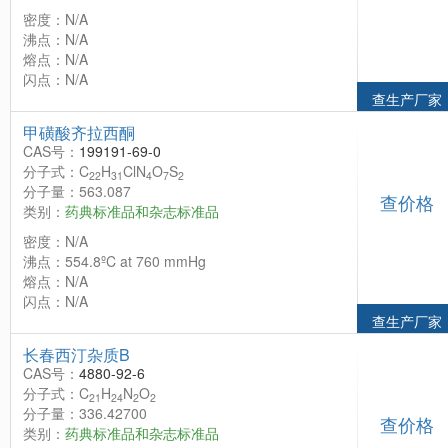
密度：N/A
沸点：N/A
熔点：N/A
闪点：N/A
查生产厂家
甲磺酸齐拉西酮
CAS号：
199191-69-0
分子式：C
H
ClN
O
S
22
31
4
7
2
分子量：563.087
查价格
类别：
药典标准品和杂志标准品
密度：N/A
沸点：554.8ºC at 760 mmHg
熔点：N/A
闪点：N/A
查生产厂家
长春西汀杂质B
CAS号：
4880-92-6
分子式：C
H
N
O
21
24
2
2
分子量：336.42700
查价格
类别：
药典标准品和杂志标准品