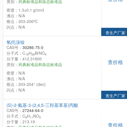
类别：
药典标准品和杂志标准品
密度：1.3±0.1 g/cm3
沸点：N/A
熔点：203-206ºC
闪点：N/A
查生产厂家
氧托溴铵
CAS号：
30286-75-0
分子式：C
H
BrNO
19
26
4
分子量：412.31800
查价格
类别：
药典标准品和杂志标准品
密度：N/A
沸点：N/A
熔点：203-204° (dec)
闪点：N/A
查生产厂家
(S)-2-氨基-3-(2,4,5-三羟基苯基)丙酸
CAS号：
27244-64-0
分子式：C
H
NO
9
11
5
分子量：213.19
查价格