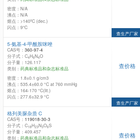
密度：N/A
沸点：N/A
熔点：>140ºC (dec.)
闪点：9℃
查生产厂家
5-氨基-4-甲酰胺咪唑
CAS号：
360-97-4
分子式：C
H
N
O
4
6
4
分子量：126.117
查价格
类别：
药典标准品和杂志标准品
密度：1.8±0.1 g/cm3
沸点：535.4±60.0 °C at 760 mmHg
熔点：164-170 °C(lit.)
闪点：277.6±32.9 °C
查生产厂家
格列美脲杂质 C
CAS号：
119018-30-3
分子式：C
H
N
O
S
18
23
3
6
分子量：409.457
查价格
类别：
药典标准品和杂志标准品