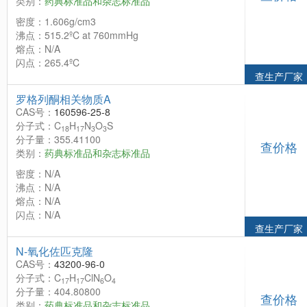
类别：
药典标准品和杂志标准品
密度：1.606g/cm3
沸点：515.2ºC at 760mmHg
熔点：N/A
闪点：265.4ºC
查生产厂家
罗格列酮相关物质A
CAS号：
160596-25-8
分子式：C
H
N
O
S
18
17
3
3
分子量：355.41100
查价格
类别：
药典标准品和杂志标准品
密度：N/A
沸点：N/A
熔点：N/A
闪点：N/A
查生产厂家
N-氧化佐匹克隆
CAS号：
43200-96-0
分子式：C
H
ClN
O
17
17
6
4
分子量：404.80800
查价格
类别：
药典标准品和杂志标准品