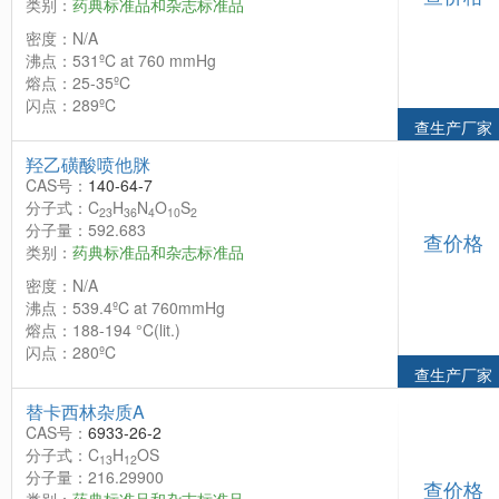
类别：
药典标准品和杂志标准品
密度：N/A
沸点：531ºC at 760 mmHg
熔点：25-35ºC
闪点：289ºC
查生产厂家
羟乙磺酸喷他脒
CAS号：
140-64-7
分子式：C
H
N
O
S
23
36
4
10
2
分子量：592.683
查价格
类别：
药典标准品和杂志标准品
密度：N/A
沸点：539.4ºC at 760mmHg
熔点：188-194 °C(lit.)
闪点：280ºC
查生产厂家
替卡西林杂质A
CAS号：
6933-26-2
分子式：C
H
OS
13
12
分子量：216.29900
查价格