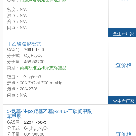
类别：
药典标准品和杂志标准品
密度：N/A
沸点：N/A
熔点：N/A
闪点：N/A
查生产厂家
丁乙酸泼尼松龙
CAS号：
7681-14-3
分子式：C
H
O
27
38
6
分子量：458.58700
查价格
类别：
药典标准品和杂志标准品
密度：1.21 g/cm3
沸点：606.7ºC at 760 mmHg
熔点：266-273°
闪点：N/A
查生产厂家
5-氨基-N-(2-羟基乙基)-2,4,6-三碘间甲酰
苯甲酸
CAS号：
22871-58-5
分子式：C
H
I
N
O
10
9
3
2
4
查价格
分子量：601.90300