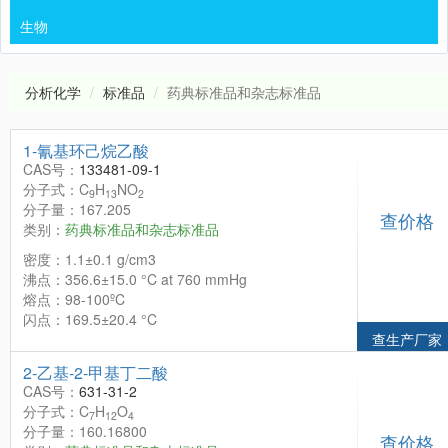
生物
分析化学
标准品
药典标准品和杂志标准品
1-氰基环己烷乙酸
CAS号：
133481-09-1
分子式：C
H
NO
9
13
2
分子量：167.205
查价格
类别：
药典标准品和杂志标准品
密度：1.1±0.1 g/cm3
沸点：356.6±15.0 °C at 760 mmHg
熔点：98-100ºC
闪点：169.5±20.4 °C
查生产厂家
2-乙基-2-甲基丁二酸
CAS号：
631-31-2
分子式：C
H
O
7
12
4
分子量：160.16800
查价格