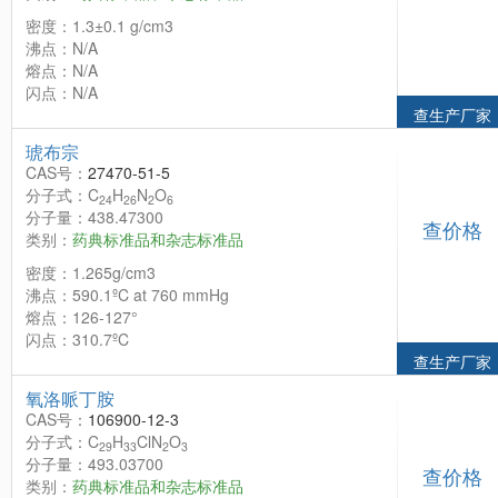
密度：1.3±0.1 g/cm3
沸点：N/A
熔点：N/A
闪点：N/A
查生产厂家
琥布宗
CAS号：
27470-51-5
分子式：C
H
N
O
24
26
2
6
分子量：438.47300
查价格
类别：
药典标准品和杂志标准品
密度：1.265g/cm3
沸点：590.1ºC at 760 mmHg
熔点：126-127°
闪点：310.7ºC
查生产厂家
氧洛哌丁胺
CAS号：
106900-12-3
分子式：C
H
ClN
O
29
33
2
3
分子量：493.03700
查价格
类别：
药典标准品和杂志标准品