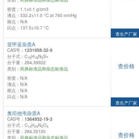
密度：1.1±0.1 g/cm3
沸点：332.2±11.0 °C at 760 mmHg
熔点：N/A
闪点：137.5±16.7 °C
查生产厂家
亚甲蓝杂质A
CAS号：
1231958-32-9
分子式：C
H
N
S+
16
18
3
分子量：284.39922
查价格
类别：
药典标准品和杂志标准品
密度：N/A
沸点：N/A
熔点：N/A
闪点：N/A
查生产厂家
奥司他韦杂质A
CAS号：
1364932-19-3
分子式：C
H
N
O
14
24
2
4
分子量：284.35100
查价格
类别：
药典标准品和杂志标准品