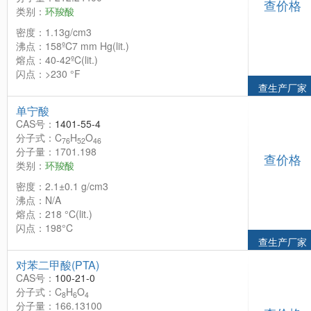
查价格
类别：
环羧酸
密度：1.13g/cm3
沸点：158ºC7 mm Hg(lit.)
熔点：40-42ºC(lit.)
闪点：>230 °F
查生产厂家
单宁酸
CAS号：
1401-55-4
分子式：C
H
O
76
52
46
分子量：1701.198
查价格
类别：
环羧酸
密度：2.1±0.1 g/cm3
沸点：N/A
熔点：218 °C(lit.)
闪点：198°C
查生产厂家
对苯二甲酸(PTA)
CAS号：
100-21-0
分子式：C
H
O
8
6
4
分子量：166.13100