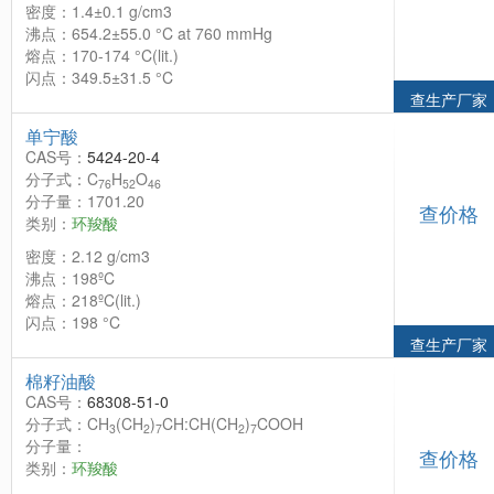
密度：1.4±0.1 g/cm3
沸点：654.2±55.0 °C at 760 mmHg
熔点：170-174 °C(lit.)
闪点：349.5±31.5 °C
查生产厂家
单宁酸
CAS号：
5424-20-4
分子式：C
H
O
76
52
46
分子量：1701.20
查价格
类别：
环羧酸
密度：2.12 g/cm3
沸点：198ºC
熔点：218ºC(lit.)
闪点：198 °C
查生产厂家
棉籽油酸
CAS号：
68308-51-0
分子式：CH
(CH
)
CH:CH(CH
)
COOH
3
2
7
2
7
分子量：
查价格
类别：
环羧酸