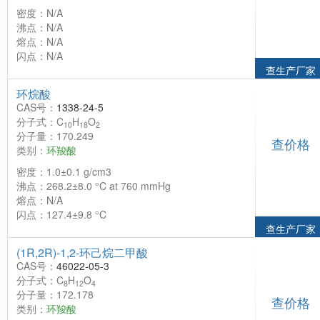
密度：N/A
沸点：N/A
熔点：N/A
闪点：N/A
查生产厂家
环烷酸
CAS号：
1338-24-5
分子式：C
H
O
10
18
2
分子量：170.249
查价格
类别：
环羧酸
密度：1.0±0.1 g/cm3
沸点：268.2±8.0 °C at 760 mmHg
熔点：N/A
闪点：127.4±9.8 °C
查生产厂家
(1R,2R)-1,2-环己烷二甲酸
CAS号：
46022-05-3
分子式：C
H
O
8
12
4
分子量：172.178
查价格
类别：
环羧酸