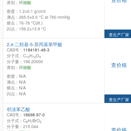
类别：
环羧酸
密度：1.2±0.1 g/cm3
沸点：265.5±0.0 °C at 760 mmHg
熔点：76-78 °C(lit.)
闪点：156.2±13.9 °C
查生产厂家
2,4-二羟基-5-异丙基苯甲酸
CAS号：
1184181-48-3
分子式：C
H
O
10
12
4
分子量：196.20000
查价格
类别：
环羧酸
密度：N/A
沸点：N/A
熔点：N/A
闪点：N/A
查生产厂家
邻溴苯乙酸
CAS号：
18698-97-0
分子式：C
H
BrO
8
7
2
分子量：215.044
查价格