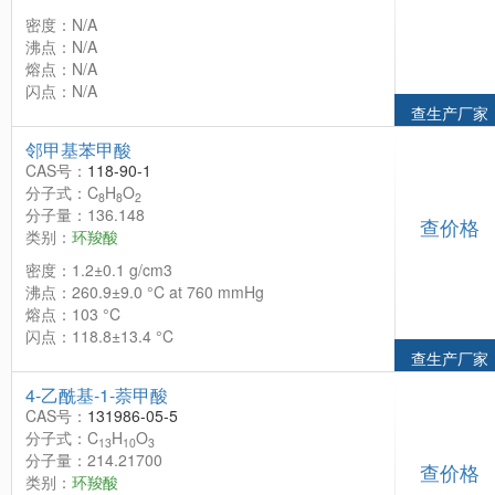
密度：N/A
沸点：N/A
熔点：N/A
闪点：N/A
查生产厂家
邻甲基苯甲酸
CAS号：
118-90-1
分子式：C
H
O
8
8
2
分子量：136.148
查价格
类别：
环羧酸
密度：1.2±0.1 g/cm3
沸点：260.9±9.0 °C at 760 mmHg
熔点：103 °C
闪点：118.8±13.4 °C
查生产厂家
4-乙酰基-1-萘甲酸
CAS号：
131986-05-5
分子式：C
H
O
13
10
3
分子量：214.21700
查价格
类别：
环羧酸