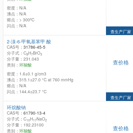
密度：N/A
沸点：N/A
熔点：> 300ºC
闪点：N/A
查生产厂家
2-溴-6-甲氧基苯甲 酸
CAS号：
31786-45-5
分子式：C
H
BrO
8
7
3
分子量：231.043
查价格
类别：
环羧酸
密度：1.6±0.1 g/cm3
沸点：315.1±27.0 °C at 760 mmHg
熔点：N/A
闪点：144.4±23.7 °C
查生产厂家
环烷酸钠
CAS号：
61790-13-4
分子式：C
H
NaO
10
17
2
分子量：192.23100
查价格
类别：
环羧酸