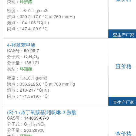
类别：
环羧酸
密度：1.6±0.1 g/cm3
沸点：320.2±17.0 °C at 760 mmHg
熔点：104-106 °C(lit.)
闪点：147.4±20.9 °C
查生产厂家
4-羟基苯甲酸
CAS号：
99-96-7
分子式：C
H
O
7
6
3
分子量：138.121
查价格
类别：
环羧酸
密度：1.4±0.1 g/cm3
沸点：336.2±25.0 °C at 760 mmHg
熔点：213-217 °C(lit.)
闪点：171.3±19.7 °C
查生产厂家
(S)-1-(叔丁氧羰基)吲哚啉-2-羧酸
CAS号：
144069-67-0
分子式：C
H
NO
14
17
4
分子量：263.28900
查价格