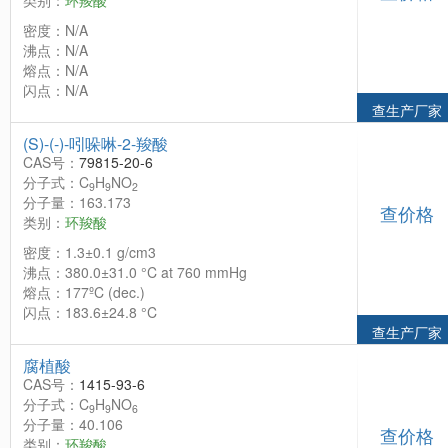
类别：
环羧酸
密度：N/A
沸点：N/A
熔点：N/A
闪点：N/A
查生产厂家
(S)-(-)-吲哚啉-2-羧酸
CAS号：
79815-20-6
分子式：C
H
NO
9
9
2
分子量：163.173
查价格
类别：
环羧酸
密度：1.3±0.1 g/cm3
沸点：380.0±31.0 °C at 760 mmHg
熔点：177ºC (dec.)
闪点：183.6±24.8 °C
查生产厂家
腐植酸
CAS号：
1415-93-6
分子式：C
H
NO
9
9
6
分子量：40.106
查价格
类别：
环羧酸