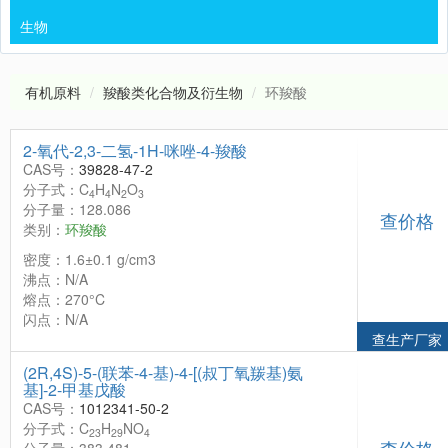
生物
有机原料
羧酸类化合物及衍生物
环羧酸
2-氧代-2,3-二氢-1H-咪唑-4-羧酸
CAS号：
39828-47-2
分子式：C
H
N
O
4
4
2
3
分子量：128.086
查价格
类别：
环羧酸
密度：1.6±0.1 g/cm3
沸点：N/A
熔点：270°C
闪点：N/A
查生产厂家
(2R,4S)-5-(联苯-4-基)-4-[(叔丁氧羰基)氨
基]-2-甲基戊酸
CAS号：
1012341-50-2
分子式：C
H
NO
23
29
4