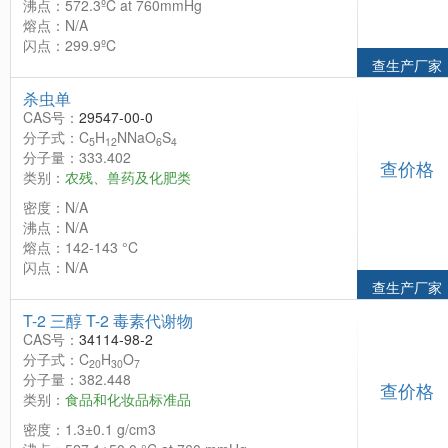
沸点：572.3ºC at 760mmHg
熔点：N/A
闪点：299.9ºC
查生产厂家
杀虫单
CAS号：
29547-00-0
分子式：C
H
NNaO
S
5
12
6
4
分子量：333.402
查价格
类别：
农残、兽药及化肥类
密度：N/A
沸点：N/A
熔点：142-143 °C
闪点：N/A
查生产厂家
T-2 三醇 T-2 毒素代谢物
CAS号：
34114-98-2
分子式：C
H
O
20
30
7
分子量：382.448
查价格
类别：
食品和化妆品标准品
密度：1.3±0.1 g/cm3