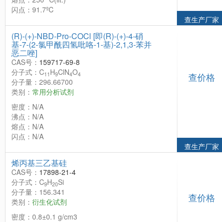
闪点：91.7ºC
查生产厂家
(R)-(+)-NBD-Pro-COCl [即(R)-(+)-4-硝
基-7-(2-氯甲酰四氢吡咯-1-基)-2,1,3-苯并
恶二唑]
CAS号：
159717-69-8
分子式：C
H
ClN
O
11
9
4
4
查价格
分子量：296.66700
类别：
常用分析试剂
密度：N/A
沸点：N/A
熔点：N/A
闪点：N/A
查生产厂家
烯丙基三乙基硅
CAS号：
17898-21-4
分子式：C
H
Si
9
20
分子量：156.341
查价格
类别：
衍生化试剂
密度：0.8±0.1 g/cm3