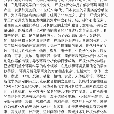
科。它是环境化学的一个分支。 环境分析化学是在解决环境问题时
产生、发展和完善的。20世纪50年代，日本发生的公害病曾惊动世
界。为了寻找痛痛病的病因，经历了11年之久。后来，环境分析化
学工作者用光谱检查出病区的河水中含有铅、镉、砷等有害无素，
继而用元素追踪的手段，分析病区的土壤和粮食，发现铅、镉等含
量偏高。以后又进一步对痛痛病患者的尸骨进行光谱定量分析，骨
灰中的锌、铅、镉含量高得惊人。为了确定致病因子，又以锌、
铅、镉分别掺入饲料喂养动物，在动物身上进行元素追踪分析，证
实了镉对骨质的严重危害性，揭开了痛痛病的病因。现代科学的发
展，特别是近代化学、物理、数学、电子学、生物学的发展，以及
准确、可靠、灵敏、选择性强、快速、简便环境污染分析技术和自
动化仪器的出现，导致环境分析化学日臻成熟。环境分析化学现在
已渗透到整个环境科学的各个领域，它是获得环境质量信息的最有
效手段。 环境分析化学研究的对象相当复杂，包括大气、水体、土
壤、底泥、矿物、废渣、动物、植物、食品、人体组织等。环境分
析化学所测定的污染元素或化合物的含量很低，其绝对含量往往在
10-6～10-12克的水平。 环境分析化学的分析技术正在向连续自动
化、计算机化、多种方法和仪器的联合使用方向发展。目前所采用
的自动分析方法有比色分析、离子选择性电极、x射线荧光光谱、原
子吸收光谱、极谱、气相色谱、液相色谱、流动注射分析等。激光
作为分析化学的光源技术已经得到应用，由于激光分析具有高分辨
率、高灵敏度、长距离、短时间等特点，激光技术对环境分析化学