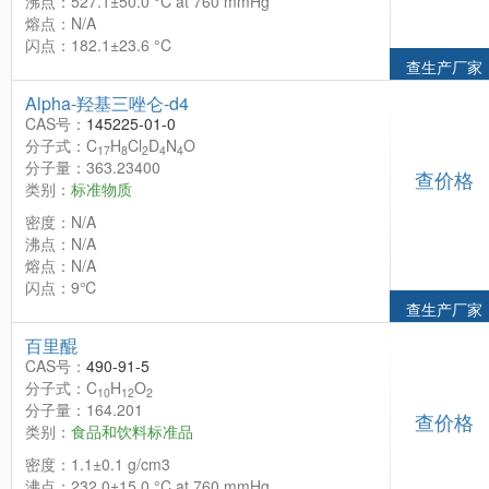
沸点：527.1±50.0 °C at 760 mmHg
熔点：N/A
闪点：182.1±23.6 °C
查生产厂家
Alpha-羟基三唑仑-d4
CAS号：
145225-01-0
分子式：C
H
Cl
D
N
O
17
8
2
4
4
分子量：363.23400
查价格
类别：
标准物质
密度：N/A
沸点：N/A
熔点：N/A
闪点：9℃
查生产厂家
百里醌
CAS号：
490-91-5
分子式：C
H
O
10
12
2
分子量：164.201
查价格
类别：
食品和饮料标准品
密度：1.1±0.1 g/cm3
沸点：232.0±15.0 °C at 760 mmHg