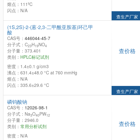
熔点：111ºC
闪点：N/A
查生产厂家
(1S,2S)-2-(蒽-2,3-二甲酰亚胺基)环己甲
酸
CAS号：
446044-45-7
分子式：C
H
NO
23
19
4
查价格
分子量：373.401
类别：
HPLC标记试剂
密度：1.4±0.1 g/cm3
沸点：631.4±48.0 °C at 760 mmHg
熔点：N/A
闪点：335.6±29.6 °C
查生产厂家
磷钨酸钠
CAS号：
12026-98-1
分子式：Na
O
PW
3
40
12
分子量：2946.0
查价格
类别：
常用分析试剂
密度：N/A