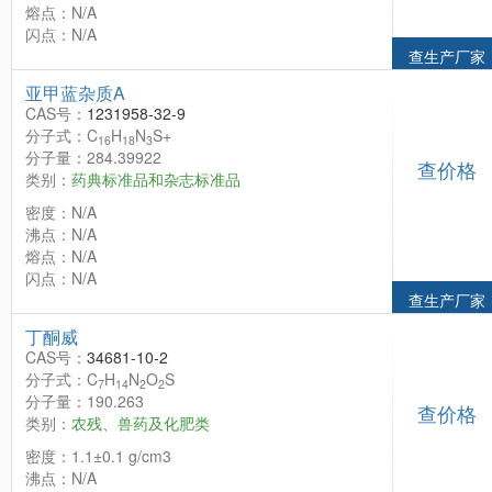
熔点：N/A
闪点：N/A
查生产厂家
亚甲蓝杂质A
CAS号：
1231958-32-9
分子式：C
H
N
S+
16
18
3
分子量：284.39922
查价格
类别：
药典标准品和杂志标准品
密度：N/A
沸点：N/A
熔点：N/A
闪点：N/A
查生产厂家
丁酮威
CAS号：
34681-10-2
分子式：C
H
N
O
S
7
14
2
2
分子量：190.263
查价格
类别：
农残、兽药及化肥类
密度：1.1±0.1 g/cm3
沸点：N/A