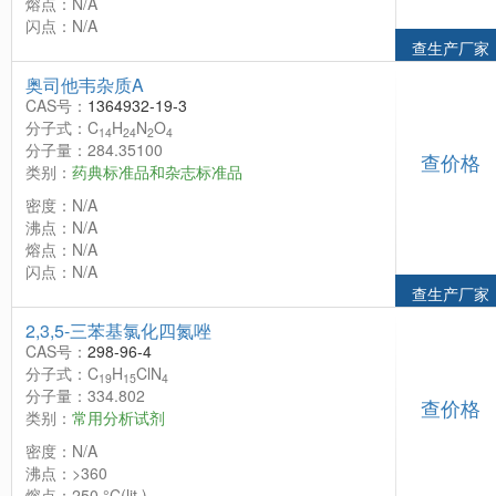
熔点：N/A
闪点：N/A
查生产厂家
奥司他韦杂质A
CAS号：
1364932-19-3
分子式：C
H
N
O
14
24
2
4
分子量：284.35100
查价格
类别：
药典标准品和杂志标准品
密度：N/A
沸点：N/A
熔点：N/A
闪点：N/A
查生产厂家
2,3,5-三苯基氯化四氮唑
CAS号：
298-96-4
分子式：C
H
ClN
19
15
4
分子量：334.802
查价格
类别：
常用分析试剂
密度：N/A
沸点：>360
熔点：250 °C(lit.)