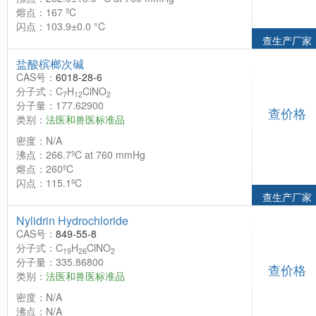
熔点：167 ºC
闪点：103.9±0.0 °C
查生产厂家
盐酸槟榔次碱
CAS号：
6018-28-6
分子式：C
H
ClNO
7
12
2
分子量：177.62900
查价格
类别：
法医和兽医标准品
密度：N/A
沸点：266.7ºC at 760 mmHg
熔点：260ºC
闪点：115.1ºC
查生产厂家
Nylidrin Hydrochloride
CAS号：
849-55-8
分子式：C
H
ClNO
19
26
2
分子量：335.86800
查价格
类别：
法医和兽医标准品
密度：N/A
沸点：N/A