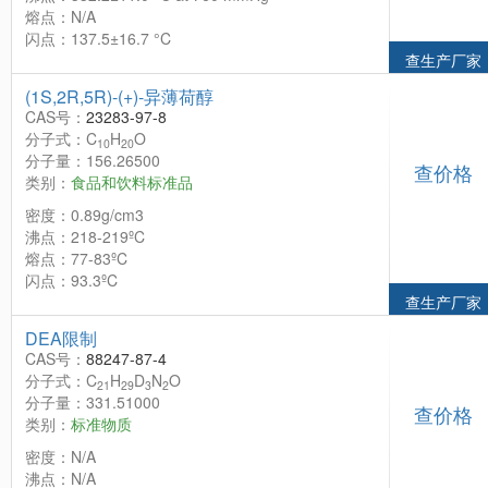
熔点：N/A
闪点：137.5±16.7 °C
查生产厂家
(1S,2R,5R)-(+)-异薄荷醇
CAS号：
23283-97-8
分子式：C
H
O
10
20
分子量：156.26500
查价格
类别：
食品和饮料标准品
密度：0.89g/cm3
沸点：218-219ºC
熔点：77-83ºC
闪点：93.3ºC
查生产厂家
DEA限制
CAS号：
88247-87-4
分子式：C
H
D
N
O
21
29
3
2
分子量：331.51000
查价格
类别：
标准物质
密度：N/A
沸点：N/A