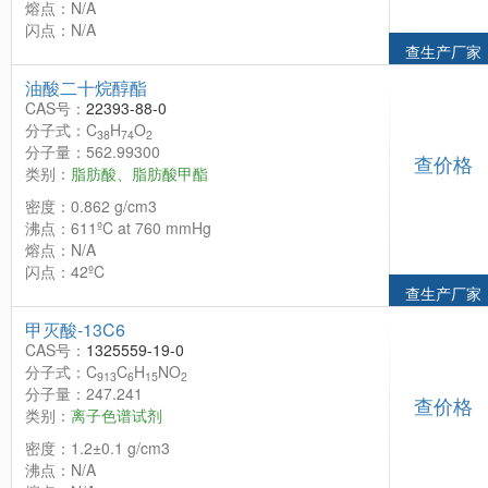
熔点：N/A
闪点：N/A
查生产厂家
油酸二十烷醇酯
CAS号：
22393-88-0
分子式：C
H
O
38
74
2
分子量：562.99300
查价格
类别：
脂肪酸、脂肪酸甲酯
密度：0.862 g/cm3
沸点：611ºC at 760 mmHg
熔点：N/A
闪点：42ºC
查生产厂家
甲灭酸-13C6
CAS号：
1325559-19-0
分子式：C
C
H
NO
913
6
15
2
分子量：247.241
查价格
类别：
离子色谱试剂
密度：1.2±0.1 g/cm3
沸点：N/A