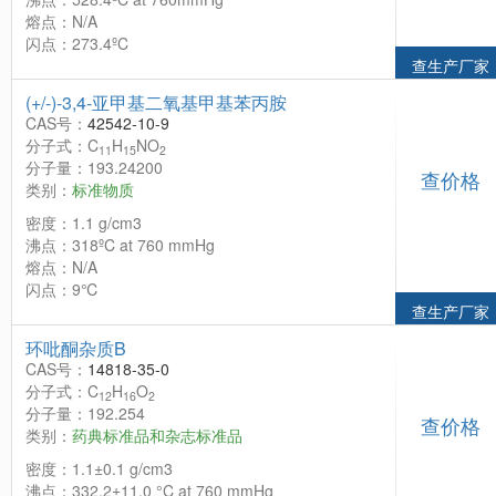
熔点：N/A
闪点：273.4ºC
查生产厂家
(+/-)-3,4-亚甲基二氧基甲基苯丙胺
CAS号：
42542-10-9
分子式：C
H
NO
11
15
2
分子量：193.24200
查价格
类别：
标准物质
密度：1.1 g/cm3
沸点：318ºC at 760 mmHg
熔点：N/A
闪点：9℃
查生产厂家
环吡酮杂质B
CAS号：
14818-35-0
分子式：C
H
O
12
16
2
分子量：192.254
查价格
类别：
药典标准品和杂志标准品
密度：1.1±0.1 g/cm3
沸点：332.2±11.0 °C at 760 mmHg