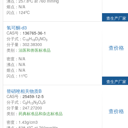
沸点：257.8ºC at 760 mmHg
熔点：N/A
闪点：124ºC
查生产厂家
氢可酮-d3
CAS号：
136765-36-1
分子式：C
H
D
NO
18
18
3
3
分子量：302.38300
查价格
类别：
法医和兽医标准品
密度：N/A
沸点：N/A
熔点：N/A
闪点：11ºC
查生产厂家
替硝唑相关物质B
CAS号：
25459-12-5
分子式：C
H
N
O
S
8
13
3
4
分子量：247.27200
查价格
类别：
药典标准品和杂志标准品
密度：1.43g/cm3
沸点：528.4ºC at 760mmHg