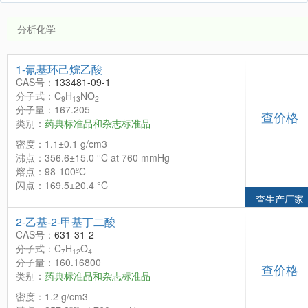
分析化学
1-氰基环己烷乙酸
CAS号：
133481-09-1
分子式：C
H
NO
9
13
2
分子量：167.205
查价格
类别：
药典标准品和杂志标准品
密度：1.1±0.1 g/cm3
沸点：356.6±15.0 °C at 760 mmHg
熔点：98-100ºC
闪点：169.5±20.4 °C
查生产厂家
2-乙基-2-甲基丁二酸
CAS号：
631-31-2
分子式：C
H
O
7
12
4
分子量：160.16800
查价格
类别：
药典标准品和杂志标准品
密度：1.2 g/cm3