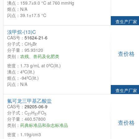
沸点：159.7±9.0 °C at 760 mmHg
熔点：N/A
闪点：39.1±17.5 °C
查生产厂家
溴甲烷-(13)C
CAS号：
51624-21-6
分子式：CH
Br
3
分子量：95.93120
查价格
类别：
农残、兽药及化肥类
密度：1.73 g/mL at 0ºC(lit.)
沸点：4ºC(lit.)
熔点：-94ºC(lit.)
闪点：N/A
查生产厂家
氟可龙三甲基乙酸盐
CAS号：
29205-06-9
分子式：C
H
FO
27
37
5
分子量：460.57800
查价格
类别：
药典标准品和杂志标准品
密度：1.19g/cm3