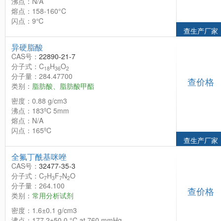
沸点：N/A
熔点：158-160°C
闪点：9℃
查生产厂家
异硬脂酸
CAS号：
22890-21-7
分子式：C
H
O
18
36
2
分子量：284.47700
查价格
类别：
脂肪酸、脂肪酸甲酯
密度：0.88 g/cm3
沸点：183ºC 5mm
熔点：N/A
闪点：165ºC
查生产厂家
全氟丁酰基咪唑
CAS号：
32477-35-3
分子式：C
H
F
N
O
7
3
7
2
分子量：264.100
查价格
类别：
常用分析试剂
密度：1.6±0.1 g/cm3
沸点：177.2±50.0 °C at 760 mmHg