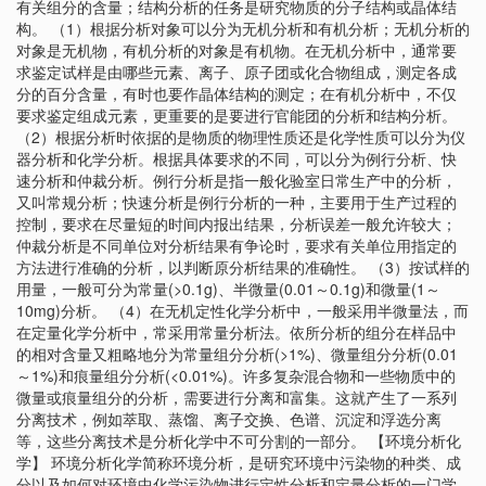
有关组分的含量；结构分析的任务是研究物质的分子结构或晶体结
构。 （1）根据分析对象可以分为无机分析和有机分析；无机分析的
对象是无机物，有机分析的对象是有机物。在无机分析中，通常要
求鉴定试样是由哪些元素、离子、原子团或化合物组成，测定各成
分的百分含量，有时也要作晶体结构的测定；在有机分析中，不仅
要求鉴定组成元素，更重要的是要进行官能团的分析和结构分析。
（2）根据分析时依据的是物质的物理性质还是化学性质可以分为仪
器分析和化学分析。根据具体要求的不同，可以分为例行分析、快
速分析和仲裁分析。例行分析是指一般化验室日常生产中的分析，
又叫常规分析；快速分析是例行分析的一种，主要用于生产过程的
控制，要求在尽量短的时间内报出结果，分析误差一般允许较大；
仲裁分析是不同单位对分析结果有争论时，要求有关单位用指定的
方法进行准确的分析，以判断原分析结果的准确性。 （3）按试样的
用量，一般可分为常量(>0.1g)、半微量(0.01～0.1g)和微量(1～
10mg)分析。 （4）在无机定性化学分析中，一般采用半微量法，而
在定量化学分析中，常采用常量分析法。依所分析的组分在样品中
的相对含量又粗略地分为常量组分分析(>1%)、微量组分分析(0.01
～1%)和痕量组分分析(<0.01%)。许多复杂混合物和一些物质中的
微量或痕量组分的分析，需要进行分离和富集。这就产生了一系列
分离技术，例如萃取、蒸馏、离子交换、色谱、沉淀和浮选分离
等，这些分离技术是分析化学中不可分割的一部分。 【环境分析化
学】 环境分析化学简称环境分析，是研究环境中污染物的种类、成
分以及如何对环境中化学污染物进行定性分析和定量分析的一门学