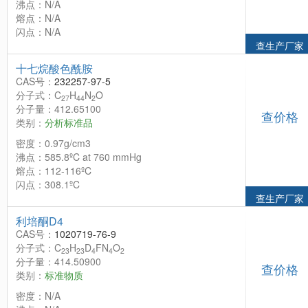
沸点：N/A
熔点：N/A
闪点：N/A
查生产厂家
十七烷酸色酰胺
CAS号：
232257-97-5
分子式：C
H
N
O
27
44
2
分子量：412.65100
查价格
类别：
分析标准品
密度：0.97g/cm3
沸点：585.8ºC at 760 mmHg
熔点：112-116ºC
闪点：308.1ºC
查生产厂家
利培酮D4
CAS号：
1020719-76-9
分子式：C
H
D
FN
O
23
23
4
4
2
分子量：414.50900
查价格
类别：
标准物质
密度：N/A