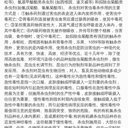
松等)、氨基甲酸酯类杀虫剂 (如西维因、速灭威等) 和拟除虫菊酯类
杀虫剂(如氰戊菊酯、氯氰菊酯等)。 杀虫剂对害虫毒杀作用的主要
方式是： ①触杀药剂通过害虫的表皮进入体内发挥作用，使害虫中
毒死亡; ②胃毒药剂直接被害虫食用后通过肠胃的吸收，使其中毒死
亡; ③某些熏蒸药物挥发性大，其蒸气通过害虫呼吸道进入体内，使
其中毒死亡; ④内吸药物首先被作物吸收，并传导到整个植株，当害
虫吸、食作物时，使它中毒死亡。 如拟除虫菊酯类有强烈的触杀作
用，杀螟松、西维因有触杀和胃毒作用，乐果、1059等除有触杀作
用外，更突出的是内吸作用。使用杀虫剂是防治害虫的一种现代化
技术，具有方便、快速、高效、经济等优点。近十几年中，除了使
用高效低毒、对环境污染很小的品种如除虫菊酯类杀虫剂外，微生
物杀虫剂、昆虫生长调节剂、昆虫行为控制剂等新品种也得到了开
发应用。 杀虫剂对昆虫有生物活性，对人、畜及其他动物或多或少
也有一定毒性(见农药毒性)。这种毒性分为急性毒性和慢性毒性。
急性毒性是指一次口服、皮肤接触或呼吸摄入一定剂量的杀虫剂，
能在短时间内引起急性病理反应的毒性。口服毒性在急性毒性中虽
然最为主要，但施用杀虫剂时的生产性中毒，皮肤接触或呼吸摄入
往往更为重要。 慢性毒性则指长时期内连续食用、接触或吸入低于
急性中毒剂量的杀虫剂，而引起慢性病理反应的毒性。慢性毒性中
最值得注意的是致畸、致基因突变、致癌的危险。 有的有机氯杀虫
剂品种在人体内累积，造成累积性中毒;有的有机磷杀虫剂品种存在
迟发性神经毒性，这些都属于慢性毒性。 杀虫剂施用后，大部分在
物理、化学、生物因子的作用下，降解为无毒物质，但在一定时间