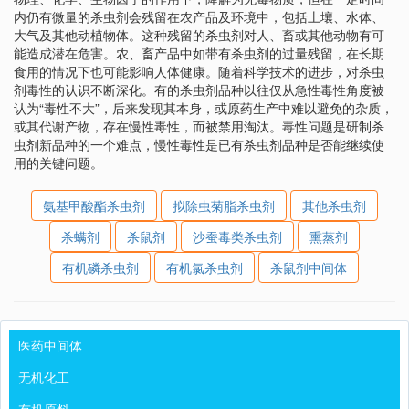
内仍有微量的杀虫剂会残留在农产品及环境中，包括土壤、水体、
大气及其他动植物体。这种残留的杀虫剂对人、畜或其他动物有可
能造成潜在危害。农、畜产品中如带有杀虫剂的过量残留，在长期
食用的情况下也可能影响人体健康。随着科学技术的进步，对杀虫
剂毒性的认识不断深化。有的杀虫剂品种以往仅从急性毒性角度被
认为“毒性不大”，后来发现其本身，或原药生产中难以避免的杂质，
或其代谢产物，存在慢性毒性，而被禁用淘汰。毒性问题是研制杀
虫剂新品种的一个难点，慢性毒性是已有杀虫剂品种是否能继续使
用的关键问题。
氨基甲酸酯杀虫剂
拟除虫菊脂杀虫剂
其他杀虫剂
杀螨剂
杀鼠剂
沙蚕毒类杀虫剂
熏蒸剂
有机磷杀虫剂
有机氯杀虫剂
杀鼠剂中间体
医药中间体
无机化工