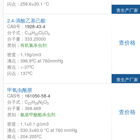
闪点：258.6±30.1 °C
查生产厂家
2,4-滴酸乙基己酯
CAS号：
1928-43-4
分子式：C
H
Cl
O
16
22
2
3
分子量：333.25000
查价格
类别：
有机氯杀虫剂
密度：1.15g/cm3
沸点：396.9ºC at 760mmHg
熔点：<-37ºC
闪点：137ºC
查生产厂家
甲氧虫酰肼
CAS号：
161050-58-4
分子式：C
H
N
O
22
28
2
3
分子量：368.469
查价格
类别：
氨基甲酸酯杀虫剂
密度：1.1±0.1 g/cm3
沸点：530.3±60.0 °C at 760 mmHg
熔点：204-205ºC