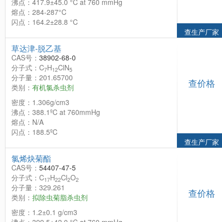
沸点：417.9±45.0 °C at 760 mmHg
熔点：284-287°C
闪点：164.2±28.8 °C
查生产厂家
草达津-脱乙基
CAS号：
38902-68-0
分子式：C
H
ClN
7
12
5
分子量：201.65700
查价格
类别：
有机氯杀虫剂
密度：1.306g/cm3
沸点：388.1ºC at 760mmHg
熔点：N/A
闪点：188.5ºC
查生产厂家
氯烯炔菊酯
CAS号：
54407-47-5
分子式：C
H
Cl
O
17
22
2
2
分子量：329.261
查价格
类别：
拟除虫菊脂杀虫剂
密度：1.2±0.1 g/cm3