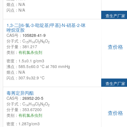
熔点：N/A
闪点：N/A
查生产厂家
1,3-二[(6-氯-3-吡啶基)甲基]-N-硝基-2-咪
唑烷亚胺
CAS号：
105828-41-9
分子式：C
H
Cl
N
O
15
14
2
6
2
查价格
分子量：381.217
类别：
有机氯杀虫剂
密度：1.5±0.1 g/cm3
沸点：585.5±60.0 °C at 760 mmHg
熔点：N/A
闪点：307.9±32.9 °C
查生产厂家
毒莠定异丙酯
CAS号：
26952-20-5
分子式：C
H
Cl
N
O
14
19
3
2
2
分子量：353.67200
查价格
类别：
有机氯杀虫剂
密度：1.287g/cm3