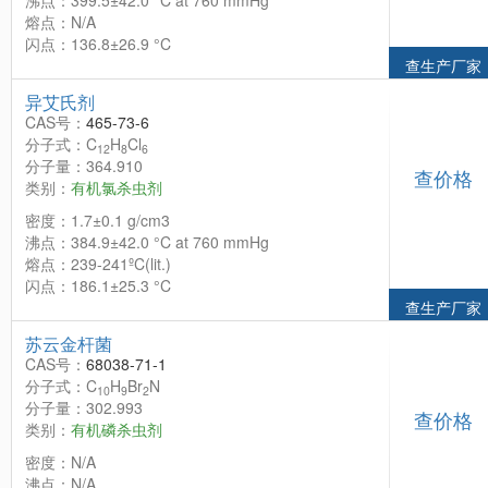
沸点：399.5±42.0 °C at 760 mmHg
熔点：N/A
闪点：136.8±26.9 °C
查生产厂家
异艾氏剂
CAS号：
465-73-6
分子式：C
H
Cl
12
8
6
分子量：364.910
查价格
类别：
有机氯杀虫剂
密度：1.7±0.1 g/cm3
沸点：384.9±42.0 °C at 760 mmHg
熔点：239-241ºC(lit.)
闪点：186.1±25.3 °C
查生产厂家
苏云金杆菌
CAS号：
68038-71-1
分子式：C
H
Br
N
10
9
2
分子量：302.993
查价格
类别：
有机磷杀虫剂
密度：N/A
沸点：N/A