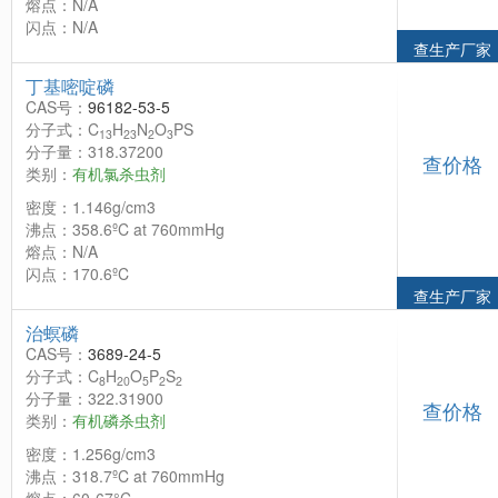
熔点：N/A
闪点：N/A
查生产厂家
丁基嘧啶磷
CAS号：
96182-53-5
分子式：C
H
N
O
PS
13
23
2
3
分子量：318.37200
查价格
类别：
有机氯杀虫剂
密度：1.146g/cm3
沸点：358.6ºC at 760mmHg
熔点：N/A
闪点：170.6ºC
查生产厂家
治螟磷
CAS号：
3689-24-5
分子式：C
H
O
P
S
8
20
5
2
2
分子量：322.31900
查价格
类别：
有机磷杀虫剂
密度：1.256g/cm3
沸点：318.7ºC at 760mmHg