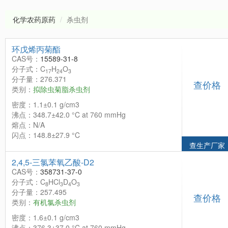
化学农药原药
杀虫剂
环戊烯丙菊酯
CAS号：
15589-31-8
分子式：C
H
O
17
24
3
分子量：276.371
查价格
类别：
拟除虫菊脂杀虫剂
密度：1.1±0.1 g/cm3
沸点：348.7±42.0 °C at 760 mmHg
熔点：N/A
闪点：148.8±27.9 °C
查生产厂家
2,4,5-三氯苯氧乙酸-D2
CAS号：
358731-37-0
分子式：C
HCl
D
O
8
3
4
3
分子量：257.495
查价格
类别：
有机氯杀虫剂
密度：1.6±0.1 g/cm3
沸点：376.3±37.0 °C at 760 mmHg