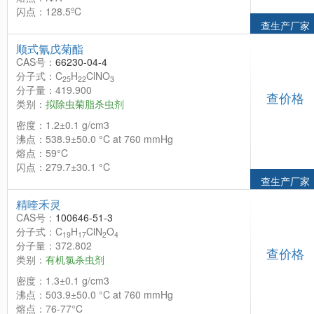
闪点：128.5ºC
查生产厂家
顺式氰戊菊酯
CAS号：
66230-04-4
分子式：C
H
ClNO
25
22
3
分子量：419.900
查价格
类别：
拟除虫菊脂杀虫剂
密度：1.2±0.1 g/cm3
沸点：538.9±50.0 °C at 760 mmHg
熔点：59°C
闪点：279.7±30.1 °C
查生产厂家
精喹禾灵
CAS号：
100646-51-3
分子式：C
H
ClN
O
19
17
2
4
分子量：372.802
查价格
类别：
有机氯杀虫剂
密度：1.3±0.1 g/cm3
沸点：503.9±50.0 °C at 760 mmHg
熔点：76-77°C