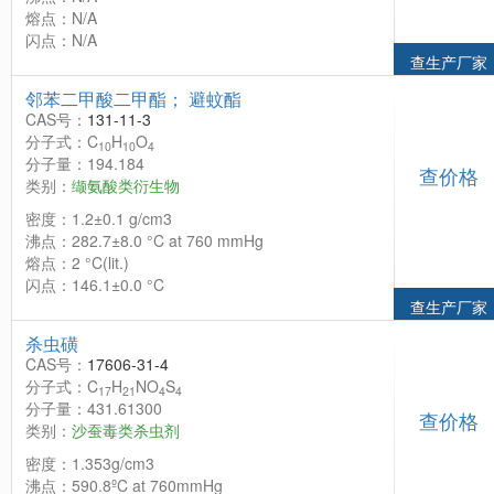
熔点：N/A
闪点：N/A
查生产厂家
邻苯二甲酸二甲酯； 避蚊酯
CAS号：
131-11-3
分子式：C
H
O
10
10
4
分子量：194.184
查价格
类别：
缬氨酸类衍生物
密度：1.2±0.1 g/cm3
沸点：282.7±8.0 °C at 760 mmHg
熔点：2 °C(lit.)
闪点：146.1±0.0 °C
查生产厂家
杀虫磺
CAS号：
17606-31-4
分子式：C
H
NO
S
17
21
4
4
分子量：431.61300
查价格
类别：
沙蚕毒类杀虫剂
密度：1.353g/cm3
沸点：590.8ºC at 760mmHg