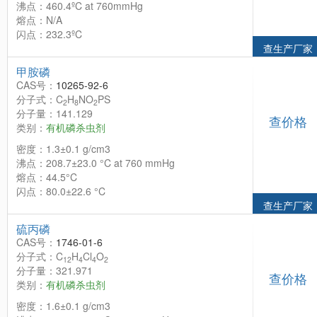
沸点：460.4ºC at 760mmHg
熔点：N/A
闪点：232.3ºC
查生产厂家
甲胺磷
CAS号：
10265-92-6
分子式：C
H
NO
PS
2
8
2
分子量：141.129
查价格
类别：
有机磷杀虫剂
密度：1.3±0.1 g/cm3
沸点：208.7±23.0 °C at 760 mmHg
熔点：44.5°C
闪点：80.0±22.6 °C
查生产厂家
硫丙磷
CAS号：
1746-01-6
分子式：C
H
Cl
O
12
4
4
2
分子量：321.971
查价格
类别：
有机磷杀虫剂
密度：1.6±0.1 g/cm3