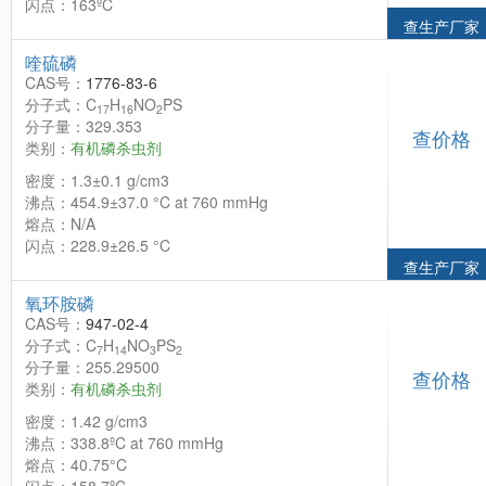
闪点：163ºC
查生产厂家
喹硫磷
CAS号：
1776-83-6
分子式：C
H
NO
PS
17
16
2
分子量：329.353
查价格
类别：
有机磷杀虫剂
密度：1.3±0.1 g/cm3
沸点：454.9±37.0 °C at 760 mmHg
熔点：N/A
闪点：228.9±26.5 °C
查生产厂家
氧环胺磷
CAS号：
947-02-4
分子式：C
H
NO
PS
7
14
3
2
分子量：255.29500
查价格
类别：
有机磷杀虫剂
密度：1.42 g/cm3
沸点：338.8ºC at 760 mmHg
熔点：40.75°C