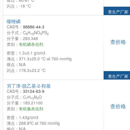
熔点：60-67°C
闪点：-18 °C
查生产厂家
噻唑磷
CAS号：
98886-44-3
分子式：C
H
NO
PS
9
18
3
2
分子量：283.348
查价格
类别：
有机磷杀虫剂
密度：1.3±0.1 g/cm3
沸点：371.3±25.0 °C at 760 mmHg
熔点：N/A
闪点：178.3±23.2 °C
查生产厂家
另丁津-脱乙基-2-羟基
CAS号：
33124-63-9
分子式：C
H
N
O
7
13
5
分子量：183.21100
查价格
类别：
有机氯杀虫剂
密度：1.43g/cm3
沸点：288.8ºC at 760 mmHg
熔点：N/A