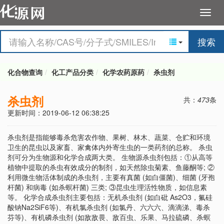
搜索
化合物查询
化工产品分类
化学农药原药
杀虫剂
杀虫剂
共：
473
条
更新时间：2019-06-12 06:38:25
杀虫剂是指能够毒杀危害农作物、果树、林木、蔬菜、仓贮和环境
卫生的昆虫以及家畜、家禽体内外寄生虫的一类药剂的总称。 杀虫
剂可分为生物源和化学合成两大类。 生物源杀虫剂包括：①从高等
植物中提取的杀虫有效成分的制剂，如天然除虫菊素、鱼藤酮等; ②
利用微生物活体制成的杀虫剂，主要有真菌 (如白僵菌)、细菌 (牙孢
杆菌) 和病毒 (如杀螟杆菌) 三类; ③昆虫生理活性物质，如信息素
等。 化学合成杀虫剂主要包括：无机杀虫剂 (如白砒 As2O3，氟硅
酸钠Na2SiF6等)、有机氯杀虫剂 (如氯丹、六六六、滴滴涕、毒杀
芬等)、有机磷杀虫剂 (如敌敌畏、敌百虫、乐果、马拉硫磷、杀螟