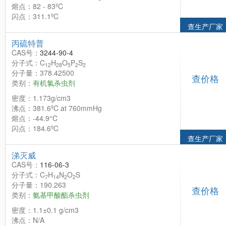
熔点：82 - 83ºC
闪点：311.1ºC
查生产厂家
丙硫特普
CAS号：
3244-90-4
分子式：C
H
O
P
S
12
28
5
2
2
分子量：378.42500
查价格
类别：
有机氯杀虫剂
密度：1.173g/cm3
沸点：381.6ºC at 760mmHg
熔点：-44.9°C
闪点：184.6ºC
查生产厂家
涕灭威
CAS号：
116-06-3
分子式：C
H
N
O
S
7
14
2
2
分子量：190.263
查价格
类别：
氨基甲酸酯杀虫剂
密度：1.1±0.1 g/cm3
沸点：N/A