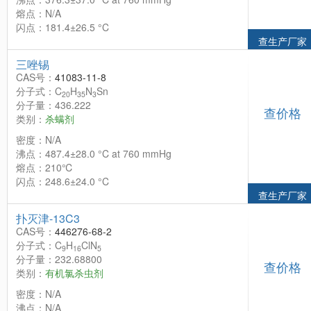
熔点：N/A
闪点：181.4±26.5 °C
查生产厂家
三唑锡
CAS号：
41083-11-8
分子式：C
H
N
Sn
20
35
3
分子量：436.222
查价格
类别：
杀螨剂
密度：N/A
沸点：487.4±28.0 °C at 760 mmHg
熔点：210℃
闪点：248.6±24.0 °C
查生产厂家
扑灭津-13C3
CAS号：
446276-68-2
分子式：C
H
ClN
9
16
5
分子量：232.68800
查价格
类别：
有机氯杀虫剂
密度：N/A
沸点：N/A