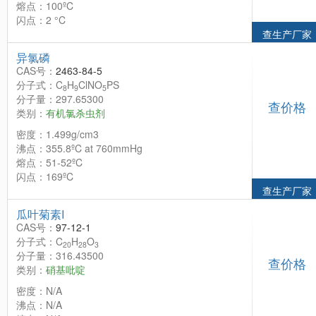
熔点：100ºC
闪点：2 °C
查生产厂家
异氯磷
CAS号：
2463-84-5
分子式：C
H
ClNO
PS
8
9
5
分子量：297.65300
查价格
类别：
有机氯杀虫剂
密度：1.499g/cm3
沸点：355.8ºC at 760mmHg
熔点：51-52ºC
闪点：169ºC
查生产厂家
瓜叶菊素I
CAS号：
97-12-1
分子式：C
H
O
20
28
3
分子量：316.43500
查价格
类别：
硝基吡啶
密度：N/A
沸点：N/A