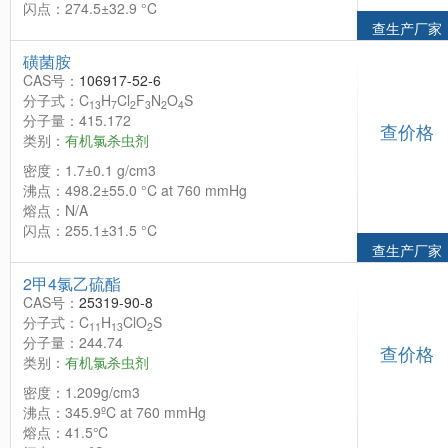
闪点：274.5±32.9 °C
查生产厂家
磺菌胺
CAS号：
106917-52-6
分子式：C
H
Cl
F
N
O
S
13
7
2
3
2
4
分子量：415.172
查价格
类别：
有机氯杀虫剂
密度：1.7±0.1 g/cm3
沸点：498.2±55.0 °C at 760 mmHg
熔点：N/A
闪点：255.1±31.5 °C
查生产厂家
2甲4氯乙硫酯
CAS号：
25319-90-8
分子式：C
H
ClO
S
11
13
2
分子量：244.74
查价格
类别：
有机氯杀虫剂
密度：1.209g/cm3
沸点：345.9ºC at 760 mmHg
熔点：41.5℃