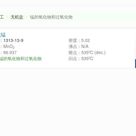
工
无机盐
锰的氧化物和过氧化物
化锰
：
1313-13-9
密度：5.02
：MnO
沸点：N/A
2
86.937
熔点：535ºC (dec.)
锰的氧化物和过氧化物
闪点：535ºC